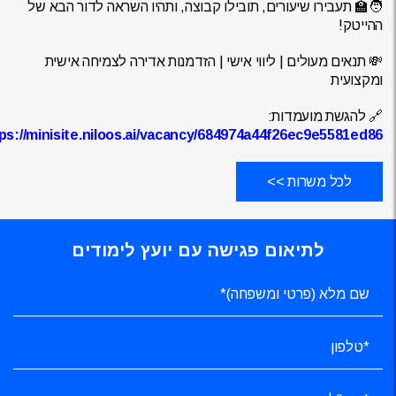
🧑‍🏫 תעבירו שיעורים, תובילו קבוצה, ותהיו השראה לדור הבא של
ההייטק!
💸 תנאים מעולים | ליווי אישי | הזדמנות אדירה לצמיחה אישית
ומקצועית
🔗 להגשת מועמדות:
ps://minisite.niloos.ai/vacancy/684974a44f26ec9e5581ed86
לכל משרות >>
לתיאום פגישה עם יועץ לימודים