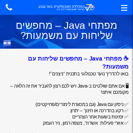
מפתחי Java – מחפשים
שליחות עם משמעות?
☕ מפתחי Java – מחפשים שליחות עם
משמעות?
בואו להדריך נוער טכנולוגי בתכנית “ניצנים”!
🖥 אם אתם שולטים ב-Java ויש לכם רצון להעביר את זה הלאה –
מקומכם איתנו!
✅ ניסיון עם Java (גם במסגרת לימודים/פרויקטים)
✅ רקע בהדרכה או חינוך – יתרון
✅ זמינות בשעות אחר הצהריים
✅ אזורי פעילות: אשדוד, מצפה רמון, ניר העמק