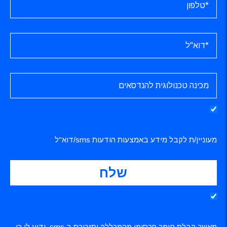
מעוניין/ת לקבל מידע באמצעות הודעות sms/דוא"ל
מאשר קבלת חומר פרסומי מהמכללה ותזכורת ב sms, ידוע לי כי