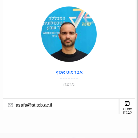
אברמוט אסף
מרצה
asafa@st.tcb.ac.il
שעות
קבלה