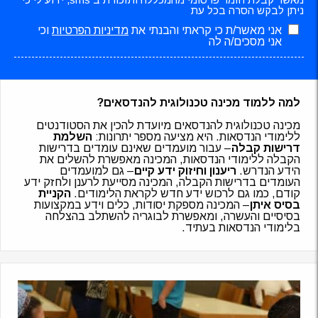
ניתן לבקש הסרה בכל עת
אני מאשר/ת כי קראתי והבנתי את
מדיניות הפרטיות
וכי
אני מסכים/ה לה
למה ללמוד מכינה טכנולוגית להנדסאים?
מכינה טכנולוגית להנדסאים מיועדת להכין את הסטודנטים
ללימודי הנדסאות. היא מציעה מספר יתרונות:
השלמת
דרישות קבלה
– עבור מועמדים שאינם עומדים בדרישות
הקבלה ללימודי הנדסאות, המכינה מאפשרת להשלים את
הידע הנדרש.
ריענון וחיזוק ידע קיים
– גם למועמדים
העומדים בדרישות הקבלה, המכינה מסייעת לרענן ולחזק ידע
קודם, כמו גם לרכוש ידע חדש לקראת הלימודים.
הקניית
בסיס איתן
– המכינה מספקת יסודות, כלים וידע במקצועות
בסיסיים והעשרה, ומאפשרת לבוגריה להשתלב בהצלחה
בלימודי הנדסאות בעתיד.