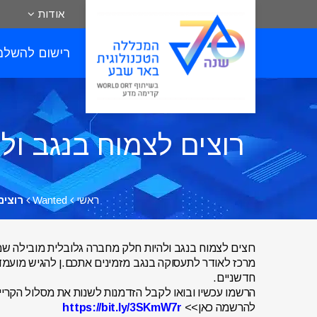
אודות
רישום להשלמ
רוצים לצמוח בנגב ו
ראשי
Wanted
רוצים
רוצים לצמוח בנגב ולהיות חלק מחברה גלובלית מובילה 
מרכז לאודר לתעסוקה בנגב מזמינים אתכם.ן להגיש מועמד
חדשניים.
הרשמו עכשיו ובואו לקבל הזדמנות לשנות את מסלול הקרי
להרשמה כאן>>
https://bit.ly/3SKmW7r