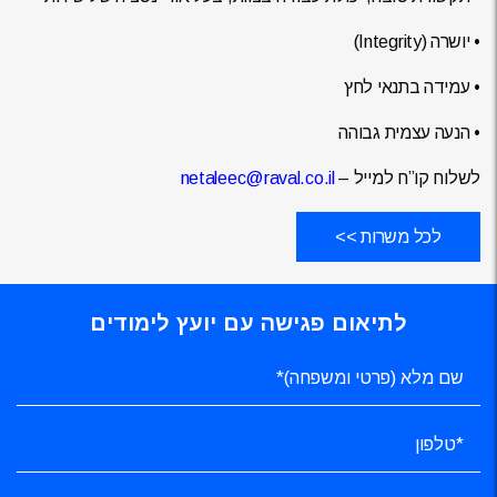
• יושרה (Integrity)
• עמידה בתנאי לחץ
• הנעה עצמית גבוהה
לשלוח קו”ח למייל –
netaleec@raval.co.il
לכל משרות >>
לתיאום פגישה עם יועץ לימודים