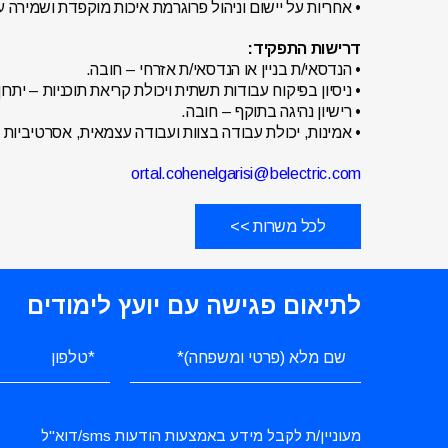
• אחריות על יישום וניהול פרוגרמת איכות מוקפדת ושמירה ע
דרישות התפקיד:
• הנדסאי/ת בניין או הנדסאי/ת אזרחי – חובה.
• ניסיון בפיקוח עבודות תשתית ויכולת קריאת תוכניות – יתרו
• רישיון נהיגה בתוקף – חובה.
• אמינות, יכולת עבודה בצוות ועבודה עצמאית, אסרטיביות
ortal.cohenelgarisi@belectric.com
לכל משרות >>
לתיאום פגישה עם יועץ לימודים
מעוניין/ת לקבל מידע באמצעות הודעות sms/דוא"ל