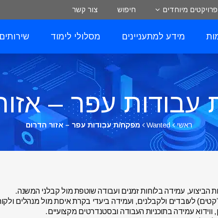
פרויקטים מיוחדים
חיפוש
צור קשר
ות
מידע למתעניינים
מסלולי לימוד
שירותים
עבודות עפר – אזור
ראשי
Wanted
מפקח/ת עבודות עפר – אזור הדרום
ות הביצוע, עמידה בלוחות זמנים ועבודה שוטפת מול קבלני המשנה.
’קטים) לעובדים ולקבלנים, ועמידה ביעדי בקרת איכות מול מנהלים ולקוח
, ווידוא עמידה בתוכניות העבודה ובסטנדרטים מקצועיים.