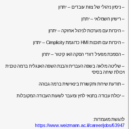
– ניסיון ניהולי של צוות עובדים – יתרון
– רישיון חשמלאי – יתרון
– היכרות עם מערכות לניהול אחזקה – יתרון
– היכרות עם תוכנות HMI כדוגמת Cimplicity – יתרון
– הסמכת מפעיל דוודי הסקה ו/או קיטור – יתרון
– שליטה מלאה בשפה העברית והבנת השפה האנגלית ברמה טכנית
ויכולת שיחה בסיסי
– תודעת שירות ותקשורת בינאישית ברמה גבוהה
– יכולת עבודה בתנאי לחץ ומעבר לשעות העבודה המקובלות
להגשת מועמדות:
https://www.weizmann.ac.il/career/jobs/63947