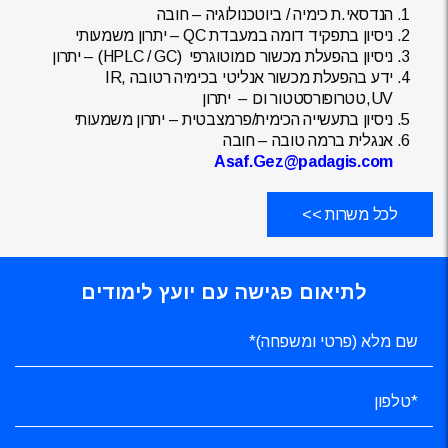
הנדסאי.ת כימיה / ביוטכנולוגיה – חובה
ניסיון בתפקיד דומה במעבדת QC – יתרון משמעותי
ניסיון בהפעלת מכשור כומוטוגרפי (HPLC / GC) – יתרון
ידע בהפעלת מכשור אנליטי בכימיה רטובה IR,
UV,טטרופורסטטור וכו – יתרון
ניסיון בתעשייה הכימית/פרמצבטית – יתרון משמעותי
אנגלית ברמה טובה – חובה
Asaf.Gez@padagis.com
לכל משרות >>
לתיאום פגישה עם יועץ לימודים