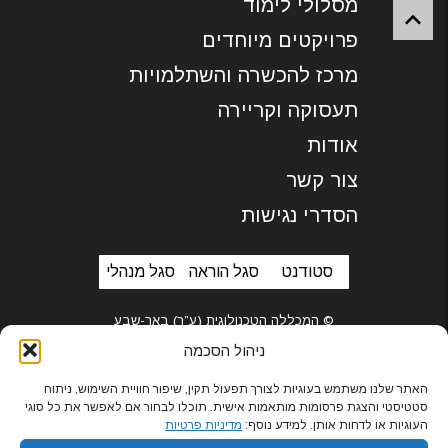
מסלולי לימוד
פרויקטים מיוחדים
מרכז להכשרה והשתלמויות
תעסוקה וקריירה
אודות
צור קשר
הסדרי נגישות
סטודנט
סגל הוראה
סגל מנהלי
© המכללה הטכנולוגית (ע”ר) באר-שבע
ניהול הסכמה
האתר שלנו משתמש בעוגיות לצורך תפעול תקין, שיפור חוויית השימוש, ניתוח
סטטיסטי והצגת פרסומות מותאמות אישית. תוכלו לבחור אם לאפשר את כל סוגי
בניית אתרים
העוגיות או לדחות אותן. למידע נוסף:
מדיניות פרטיות