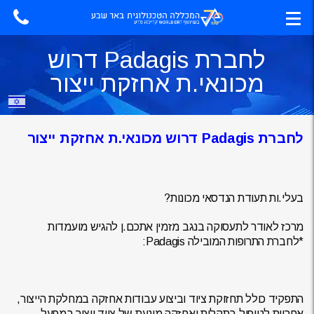
לחברת Padagis דרוש
מכונאי.ת אחזקת ייצור
לחברת
Padagis
דרוש מכונאי.ת אחזקת ייצור
בעלי.ות תעודת הנדסאי מכונות?
מרכז לאודר לתעסוקה בנגב מזמין אתכם.ן להגיש מועמדות
*לחברת התרופות המובילה Padagis:
התפקיד כולל תחזוקת ציוד וביצוע עבודות אחזקה במחלקת הייצור,
אחריות לטיפול בתקלות ואחזקה מונעת של ציוד ייצור במפעל .