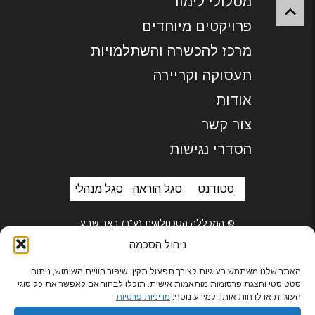
מסלולי לימוד
פרויקטים מיוחדים
מרכז להכשרה והשתלמויות
תעסוקה וקריירה
אודות
צור קשר
הסדרי נגישות
סטודנט
סגל הוראה
סגל מנהלי
© המכללה הטכנולוגית (ע”ר) באר-שבע
ניהול הסכמה
האתר שלנו משתמש בעוגיות לצורך תפעול תקין, שיפור חוויית השימוש, ניתוח
סטטיסטי והצגת פרסומות מותאמות אישית. תוכלו לבחור אם לאפשר את כל סוגי
בניית אתרים
העוגיות או לדחות אותן. למידע נוסף:
מדיניות פרטיות