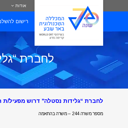
אודות
רישום להשלמ
לחברת “גלי
לחברת “גלידות נסטלה” דרוש מפעיל/ת 
מספר משרה 244 – משרה בהתאמה