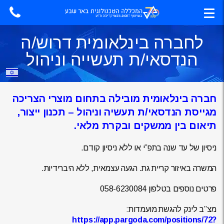
לחברה בינלאומית דרוש/ה
הנדסאי/ת תעשייה וניהול
חברה בינלאומית מובילה בתחום מוצרי הצריכה
מגייסת הנדסאי/ת תעשיה וניהול – תכנון ייצור,
תיאום בין ממשקים ובקרת מלאי.
ניסיון של עד שנה בתפ”י או ללא ניסיון קודם.
המשרה באיזור קריית גת. הגעה עצמאית, ללא היברידיות.
פרטים נוספים בטלפון 058-6230084
מצ”ב לינק להגשת מועמדות:
https://app.pargoda.com/positions/72?