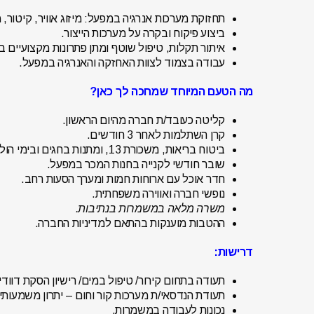
תחזוקת מערכות אנרגיה במפעל: מיזוג אוויר, קיטור, מ
ביצוע פיקוח ובקרה על מערכות הייצור.
איתור תקלות, טיפול שוטף ומתן פתרונות מקצועיים 
עבודה בצמוד לצוות האחזקה והאנרגיה במפעל.
מה הטעם המיוחד שמחכה לך כאן?
קליטה כעובד/ת חברה מהיום הראשון.
קרן השתלמות לאחר 3 חודשים.
ביטוח בריאות, משכורת 13, ומתנות בחגים ובימי הולדת.
שובר חודשי לקנייה בחנות המכר במפעל.
חדר אוכל עם ארוחות חמות ומערך הסעות רחב.
נופשי חברה ואווירה משפחתית.
משרה מלאה במשמרות בנתיבות.
ההטבות מוענקות בהתאם למדיניות החברה.
דרישות:
תעודה בתחום קירור/ טיפול במים/ רישיון הסקת דוודי ק
תעודת הנדסאי/ת מערכות קור וחום – יתרון משמעותי.
נכונות לעבודה במשמרות.