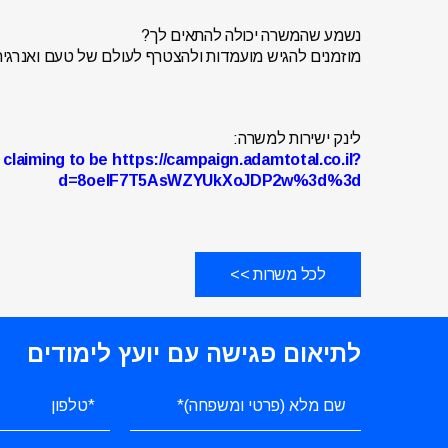
נשמע שהמשרה יכולה להתאים לך?
מוזמנים להגיש מועמדות ולהצטרף לעולם של טעם ואנרגיה
לינק ישירות למשרה:
claiming to be https://campaign.adamtotal.co.il?
d=8oeIF7T5AsWZYUkXoJDP2w%3d%3d
לכל משרות >>
לתיאום פגישה עם יועץ לימודים