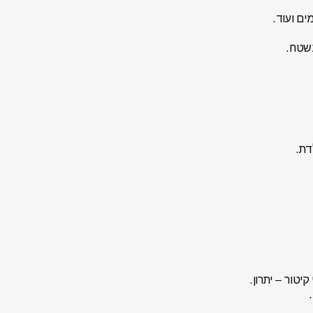
ים ועוד.
בשטח.
יטור – יתרון.