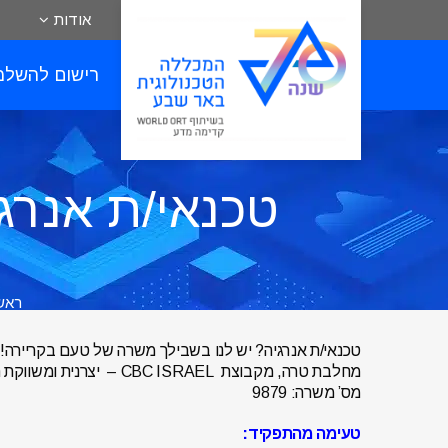
אודות
רישום להשלמ
טכנאי/ת אנרג
ראש
טכנאי/ת אנרגיה? יש לנו בשבילך משרה של טעם בקריירה!
מחלבת טרה, מקבוצת CBC ISRAEL – יצרנית ומשווקת המותגים קוקה‑קולה, נביעות, פריגת וקרלסברג מגייסת טכנאי/ת אנרגיה למפעל בנתיבות!
מס’ משרה: 9879
טעימה מהתפקיד: