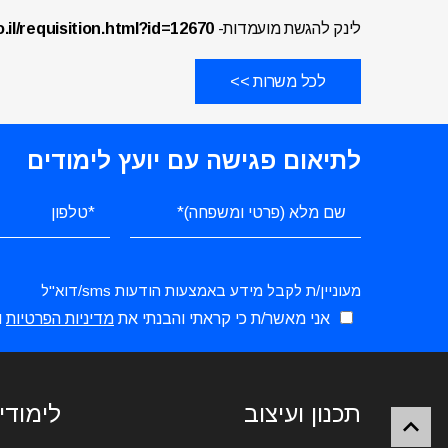
לינק להגשת מועמדות-
o.il/requisition.html?id=12670
לכל משרות >>
לתיאום פגישה עם יועץ לימודים
מעוניין/ת לקבל מידע באמצעות הודעות sms/דוא"ל
אני מאשר/ת כי קראתי והבנתי את
מדיניות הפרטיות
ו
תכנון ועיצוב
לימודי 