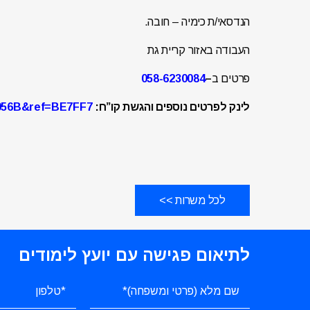
הנדסאי/ת כימיה – חובה.
העבודה באזור קריית גת
פרטים ב
–
058-6230084
לינק לפרטים נוספים והגשת קו”ח:
9056B&ref=BE7FF7
לכל משרות >>
לתיאום פגישה עם יועץ לימודים