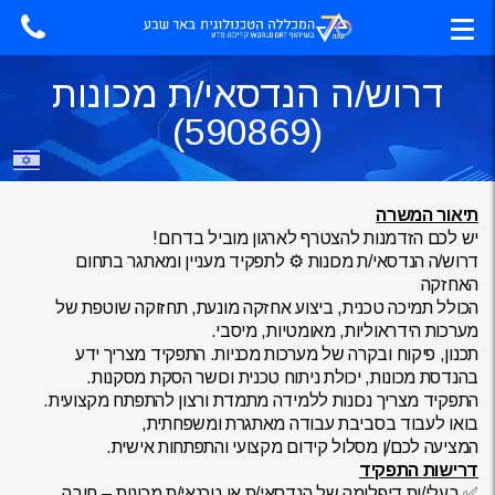
דרוש/ה הנדסאי/ת מכונות
(590869)
תיאור המשרה
יש לכם הזדמנות להצטרף לארגון מוביל בדרום!
דרוש/ה הנדסאי/ת מכונות ⚙️ לתפקיד מעניין ומאתגר בתחום
האחזקה
הכולל תמיכה טכנית, ביצוע אחזקה מונעת, תחזוקה שוטפת של
מערכות הידראוליות, מאומטיות, מיסבי.
תכנון, פיקוח ובקרה של מערכות מכניות. התפקיד מצריך ידע
בהנדסת מכונות, יכולת ניתוח טכנית וכושר הסקת מסקנות.
התפקיד מצריך נכונות ללמידה מתמדת ורצון להתפתח מקצועית.
בואו לעבוד בסביבת עבודה מאתגרת ומשפחתית,
המציעה לכם/ן מסלול קידום מקצועי והתפתחות אישית.
דרישות התפקיד
✅ בעלי/ות דיפלומה של הנדסאי/ת או טכנאי/ת מכונות – חובה