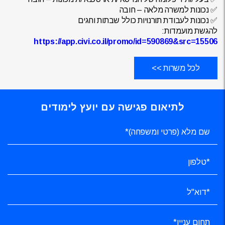
✅ נכונות למשרה מלאה – חובה
✅ נכונות לעבודת תורנויות כולל שבתות וחגים
להגשת מועמדות:
https://app.civi.co.il/promo/id=590869&src=15506
לכל משרות >>
לתיאום פגישה עם יועץ לימודים