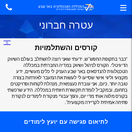
עטרה חברוני
קורסים והשתלמויות
“כבר בתקופת החפש”ש, ידעתי שאני רוצה להשתלב בעולם השיווק
הדיגיטלי. הקורס לניהול ושיווק במדיה החברתית במכללה
הטכנולוגית להנדסאים באר שבע העניק לי כלים מעשיים, ידע
מקצועי וליווי אישי שסייעו לי לעשות את המעבר לאזרחות בצורה
טובה יותר. כיום, אני עובדת כעצמאית, מנהלת לקוחות ופרויקטים
בתחום, ובמקביל לומדת תקשורת חזותית במכללה. הידע שרכשתי
בקורס מלווה אותי מדי יום, והפך עבורי מנקודת לימודים לנקודת
פתיחה אמיתית לקריירה מקצועית”.
לתיאום פגישה עם יועץ לימודים