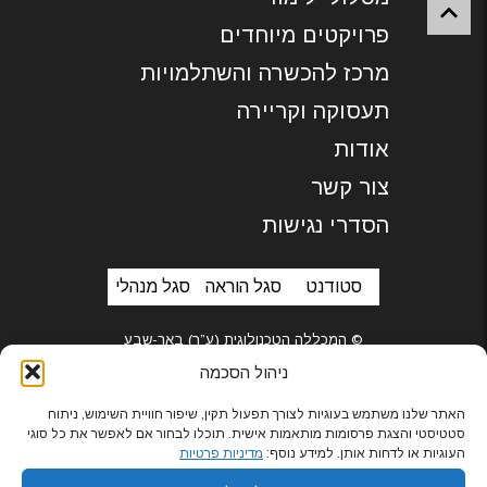
פרויקטים מיוחדים
מרכז להכשרה והשתלמויות
תעסוקה וקריירה
אודות
צור קשר
הסדרי נגישות
סטודנט
סגל הוראה
סגל מנהלי
© המכללה הטכנולוגית (ע”ר) באר-שבע
ניהול הסכמה
האתר שלנו משתמש בעוגיות לצורך תפעול תקין, שיפור חוויית השימוש, ניתוח
סטטיסטי והצגת פרסומות מותאמות אישית. תוכלו לבחור אם לאפשר את כל סוגי
בניית אתרים
העוגיות או לדחות אותן. למידע נוסף:
מדיניות פרטיות