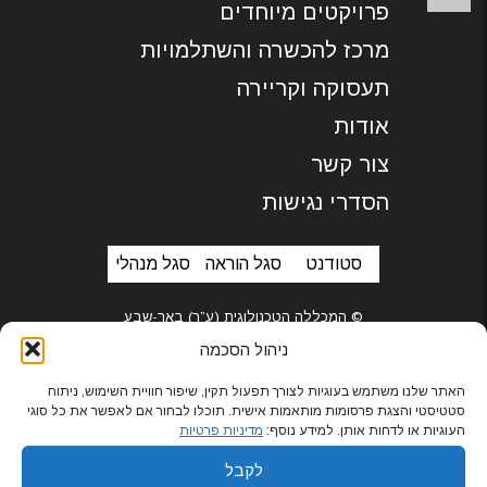
פרויקטים מיוחדים
מרכז להכשרה והשתלמויות
תעסוקה וקריירה
אודות
צור קשר
הסדרי נגישות
סטודנט
סגל הוראה
סגל מנהלי
© המכללה הטכנולוגית (ע”ר) באר-שבע
ניהול הסכמה
האתר שלנו משתמש בעוגיות לצורך תפעול תקין, שיפור חוויית השימוש, ניתוח
סטטיסטי והצגת פרסומות מותאמות אישית. תוכלו לבחור אם לאפשר את כל סוגי
בניית אתרים
העוגיות או לדחות אותן. למידע נוסף:
מדיניות פרטיות
לקבל