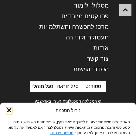
מסלולי לימוד
פרויקטים מיוחדים
מרכז להכשרה והשתלמויות
תעסוקה וקריירה
אודות
צור קשר
הסדרי נגישות
סטודנט
סגל הוראה
סגל מנהלי
© המכללה הטכנולוגית (ע”ר) באר-שבע
ניהול הסכמה
האתר שלנו משתמש בעוגיות לצורך תפעול תקין, שיפור חוויית השימוש, ניתוח
סטטיסטי והצגת פרסומות מותאמות אישית. תוכלו לבחור אם לאפשר את כל סוגי
בניית אתרים
העוגיות או לדחות אותן. למידע נוסף:
מדיניות פרטיות