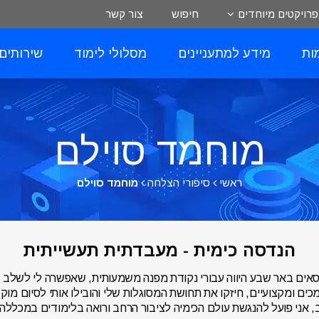
פרויקטים מיוחדים
חיפוש
צור קשר
ות
מידע למתעניינים
מסלולי לימוד
שירותים
מוחמד סוילם
ראשי
סיפורי הצלחה
מוחמד סוילם
הנדסה כימית - מעבדתית תעשייתית
סאים באר שבע היווה עבורי נקודת מפנה משמעותית, שאפשרה לי לשלב ל
כים ומקצועיים, חיזקו את תחושת המסוגלות שלי והובילו אותי לסיום מו
 אני פועל להנגשת עולם הכימיה לציבור הרחב ורואה בלימודים במכללה 