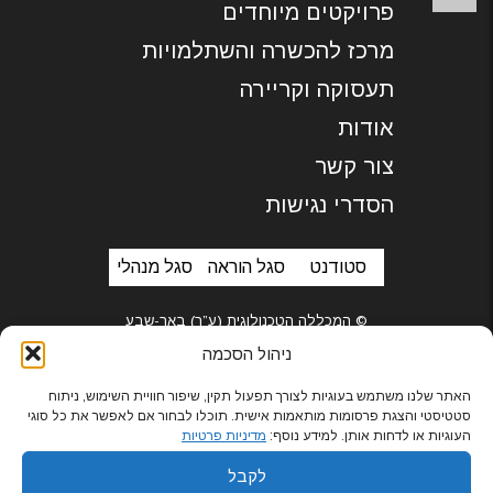
פרויקטים מיוחדים
מרכז להכשרה והשתלמויות
תעסוקה וקריירה
אודות
צור קשר
הסדרי נגישות
סטודנט
סגל הוראה
סגל מנהלי
© המכללה הטכנולוגית (ע”ר) באר-שבע
ניהול הסכמה
האתר שלנו משתמש בעוגיות לצורך תפעול תקין, שיפור חוויית השימוש, ניתוח
סטטיסטי והצגת פרסומות מותאמות אישית. תוכלו לבחור אם לאפשר את כל סוגי
בניית אתרים
העוגיות או לדחות אותן. למידע נוסף:
מדיניות פרטיות
לקבל