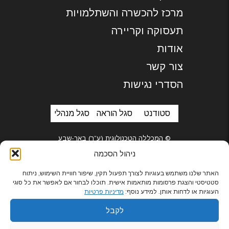
מרכז להכשרה והשתלמויות
תעסוקה וקריירה
אודות
צור קשר
הסדרי נגישות
סטודנט
סגל הוראה
סגל מנהלי
© המכללה הטכנולוגית (ע”ר) באר-שבע
ניהול הסכמה
האתר שלנו משתמש בעוגיות לצורך תפעול תקין, שיפור חוויית השימוש, ניתוח
סטטיסטי והצגת פרסומות מותאמות אישית. תוכלו לבחור אם לאפשר את כל סוגי
בניית אתרים
העוגיות או לדחות אותן. למידע נוסף:
מדיניות פרטיות
לקבל