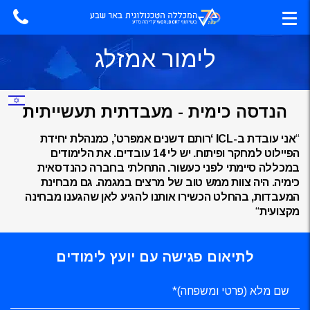
לימור אמזלג
הנדסה כימית - מעבדתית תעשייתית
“
אני עובדת ב-
ICL ‘רותם דשנים אמפרט’, כמנהלת יחידת
הפיילוט למחקר ופיתוח. יש לי 14 עובדים. את הלימודים
במכללה סיימתי לפני כעשור. התחלתי בחברה כהנדסאית
כימיה. היה צוות ממש טוב של מרצים במגמה. גם מבחינת
המעבדות, בהחלט הכשירו אותנו להגיע לאן שהגענו מבחינה
מקצועית
“
לתיאום פגישה עם יועץ לימודים