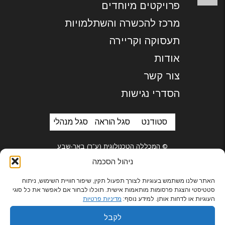
פרויקטים מיוחדים
מרכז להכשרה והשתלמויות
תעסוקה וקריירה
אודות
צור קשר
הסדרי נגישות
סטודנט
סגל הוראה
סגל מנהלי
© המכללה הטכנולוגית (ע”ר) באר-שבע
ניהול הסכמה
האתר שלנו משתמש בעוגיות לצורך תפעול תקין, שיפור חוויית השימוש, ניתוח
סטטיסטי והצגת פרסומות מותאמות אישית. תוכלו לבחור אם לאפשר את כל סוגי
בניית אתרים
העוגיות או לדחות אותן. למידע נוסף:
מדיניות פרטיות
לקבל