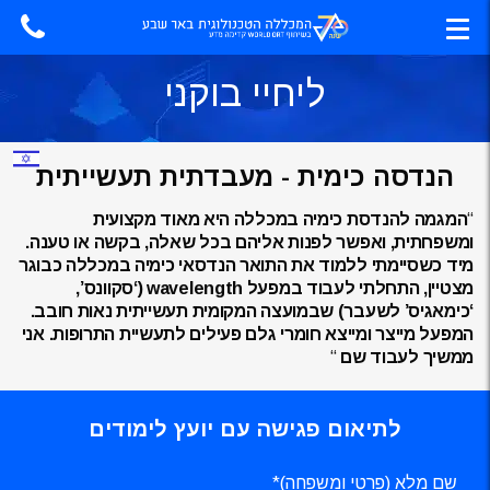
ליחיי בוקני
הנדסה כימית - מעבדתית תעשייתית
“
המגמה להנדסת כימיה במכללה היא מאוד מקצועית
ומשפחתית, ואפשר לפנות אליהם בכל שאלה, בקשה או טענה.
מיד כשסיימתי ללמוד את התואר הנדסאי כימיה במכללה כבוגר
מצטיין, התחלתי לעבוד במפעל wavelength (‘סקוונס’,
‘כימאגיס’ לשעבר) שבמועצה המקומית תעשייתית נאות חובב.
המפעל מייצר ומייצא חומרי גלם פעילים לתעשיית התרופות. אני
ממשיך לעבוד שם
“
לתיאום פגישה עם יועץ לימודים