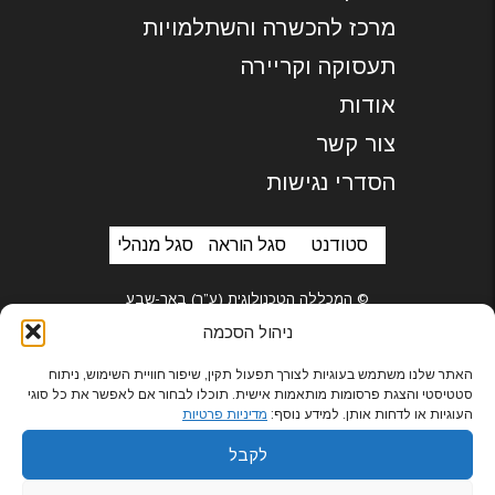
מרכז להכשרה והשתלמויות
תעסוקה וקריירה
אודות
צור קשר
הסדרי נגישות
סטודנט
סגל הוראה
סגל מנהלי
© המכללה הטכנולוגית (ע”ר) באר-שבע
ניהול הסכמה
האתר שלנו משתמש בעוגיות לצורך תפעול תקין, שיפור חוויית השימוש, ניתוח
סטטיסטי והצגת פרסומות מותאמות אישית. תוכלו לבחור אם לאפשר את כל סוגי
בניית אתרים
העוגיות או לדחות אותן. למידע נוסף:
מדיניות פרטיות
לקבל