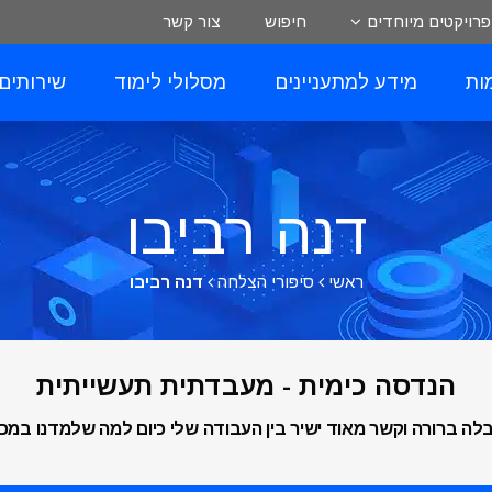
פרויקטים מיוחדים
חיפוש
צור קשר
ות
מידע למתעניינים
מסלולי לימוד
שירותים
דנה רביבו
ראשי
סיפורי הצלחה
דנה רביבו
הנדסה כימית - מעבדתית תעשייתית
בתחום הכימיה בקמ”ג משנת 2016, ויש הקבלה ברורה וקשר מאוד ישיר בין העבודה שלי כיום