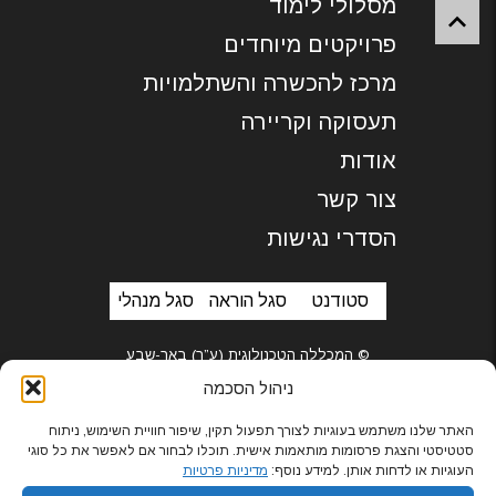
מסלולי לימוד
פרויקטים מיוחדים
מרכז להכשרה והשתלמויות
תעסוקה וקריירה
אודות
צור קשר
הסדרי נגישות
סטודנט
סגל הוראה
סגל מנהלי
© המכללה הטכנולוגית (ע”ר) באר-שבע
ניהול הסכמה
האתר שלנו משתמש בעוגיות לצורך תפעול תקין, שיפור חוויית השימוש, ניתוח
סטטיסטי והצגת פרסומות מותאמות אישית. תוכלו לבחור אם לאפשר את כל סוגי
בניית אתרים
העוגיות או לדחות אותן. למידע נוסף:
מדיניות פרטיות