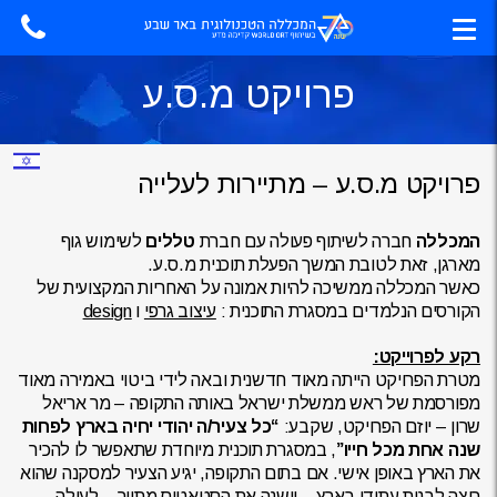
פרויקט מ.ס.ע
פרויקט מ.ס.ע – מתיירות לעלייה
המכללה
חברה לשיתוף פעולה עם חברת
טללים
לשימוש גוף
מארגן, זאת לטובת המשך הפעלת תוכנית מ.ס.ע.
כאשר המכללה ממשיכה להיות אמונה על האחריות המקצועית של
הקורסים הנלמדים במסגרת התוכנית :
עיצוב גרפי
ו
design
רקע לפרוייקט:
מטרת הפרויקט הייתה מאוד חדשנית ובאה לידי ביטוי באמירה מאוד
מפורסמת של ראש ממשלת ישראל באותה התקופה – מר אריאל
שרון – יוזם הפרויקט, שקבע:
“כל צעיר/ה יהודי יחיה בארץ לפחות
שנה אחת מכל חייו”
, במסגרת תוכנית מיוחדת שתאפשר לו להכיר
את הארץ באופן אישי. אם בתום התקופה, יגיע הצעיר למסקנה שהוא
רוצה לבנות עתידו בארץ – יישנה את הסטאטוס מתייר – לעולה