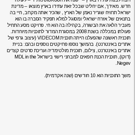
חדש. מאידך, אם יחליט שבכל זאת עתידו בארץ מוצאו – מדינת
ישראל תרוויח שגריר נאמן של הארץ , שהכיר אותה מקרוב, חיי בה
בתנאים של אזרח ישראלי ומסוגל למלא תפקיד הסברה בו הוא
מעביר הלאה את הבשורה, בקהילה בה הוא חי. פרויקט מסע התחיל
פעולתו במכללה בשנת 2008 במסגרת המדור לתוכניות מיוחדות.
תוכנית ראשונה שהפעלנו הייתה תוכנית VIDECOM (עיצוב גרפי של
אתרים באינטרנט). בהמשך נוספו פרויקטים נוספים ובהם: בניית
אתרים באינטרנט, צילום, תוכנית מולטימדיה ועריכת סרטים קצרים
(דוקו), תוכנית הכנת רופאים למבחני רישוי בישראל MDL in the
Negev.
משך התוכניות הוא 10 חודשים (שנה אקדמית).