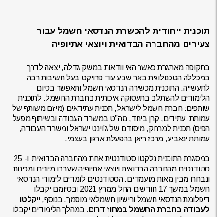
תוכנית ייחודית להכשרת הנדסאי חשמל עבור
צעירים מהחברה הבדואית ויוצאי אתיופיה
בתקופה מאתגרת כאשר האי וודאות במשק גדלה, יצאה לדרך
במכללה הטכנולוגית באר שבע עוד פרויקט בעל חשיבות רבה
לתעשייה. התוכנית מכשירה הנדסאי חשמל ותאפשר בסיום
הלימודים להשתלב בתעסוקה איכותית בחברת החשמל. לתוכנית
שותפים: חברת חשמל לישראל, תכנית עתידאים (מיזם משותף של
עמותת עתידים, קרן ביחד, מה”ט במשרד העבודה ובשיתוף מפעל
הפיס) תכנית למרחק, מיסודם של ג’וינט ישראל ומשרד העבודה,
עמותת ינאביע, מרכז ריאן בהפעלת ארגון בעצמי.
במסגרת התוכנית נלקטו סטודנטית אחת מהחברה הבדואית ו- 25
סטודנטים מהחברה הבדואית ויוצאי אתיופיה שעברו מיונים ומכינות
ונבחרו מבין מאות מועמדים. הסטודנטים לומדים לימודי הנדסאי
חשמל במשך 17 חודשים החל ממרץ 2021 ובסיומם יקבלו
דיפלומת הנדסאי חשמל ורישיון חשמלאי מוסמך. בנוסף,
ייקלטו
לעבודה בחברת החשמל במחוז דרום
. במהלך הלימודים יקבלו