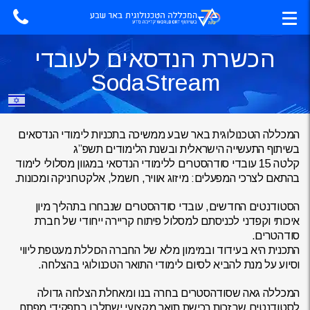
הכשרת הנדסאים לעובדי
SodaStream
המכללה הטכנולוגית באר שבע ממשיכה בתכניות לימודי הנדסאים
בשיתוף התעשייה הישראלית ובשנת הלימודים תשפ”ג
קלטה 15 עובדי סודהסטרים ללימודי הנדסאי במגוון מסלולי לימוד
בהתאם לצרכי המפעלים: מיזוג אוויר, חשמל, אלקטרוניקה ומכונות.
הסטודנטים החדשים, עובדי סודהסטרים שנבחרו בתהליך מיון
איכותי וקפדני לכניסתם למסלול פיתוח קריירה ייחודי של חברת
סודהטרים.
התכנית היא בעידוד ובמימון מלא של החברה הכוללת מעטפת ליווי
וסיוע על מנת להביא לסיום לימודי התואר הטכנולוגי בהצלחה.
המכללה גאה שסודהסטרים בחרה בנו ומאחלת הצלחה גדולה
לסטודנטים שבזכות רכישת תואר מקצועי ישתלבו בתפקידי מפתח