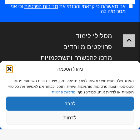
אני מאשר/ת כי קראתי והבנתי את
מדיניות הפרטיות
וכי אני
מסכים/ה לה
מסלולי לימוד
פרויקטים מיוחדים
מרכז להכשרה והשתלמויות
תעסוקה וקריירה
ניהול הסכמה
אודות
האתר שלנו משתמש בעוגיות לצורך תפעול תקין, שיפור חוויית השימוש, ניתוח
סטטיסטי והצגת פרסומות מותאמות אישית. תוכלו לבחור אם לאפשר את כל סוגי
צור קשר
העוגיות או לדחות אותן. למידע נוסף:
מדיניות פרטיות
הסדרי נגישות
לקבל
לדחות
סטודנט
סגל הוראה
סגל מנהלי
לייעוץ לחץ כאן
שאלות נפוצות
© המכללה הטכנולוגית (ע”ר) באר-שבע