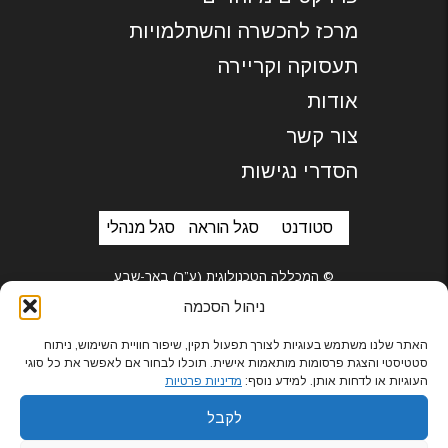
מרכז להכשרה והשתלמויות
תעסוקה וקריירה
אודות
צור קשר
הסדרי נגישות
סטודנט
סגל הוראה
סגל מנהלי
© המכללה הטכנולוגית (ע”ר) באר-שבע
ניהול הסכמה
האתר שלנו משתמש בעוגיות לצורך תפעול תקין, שיפור חוויית השימוש, ניתוח
סטטיסטי והצגת פרסומות מותאמות אישית. תוכלו לבחור אם לאפשר את כל סוגי
בניית אתרים
העוגיות או לדחות אותן. למידע נוסף:
מדיניות פרטיות
לקבל