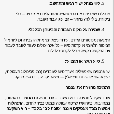
ליווי מנהל ישיר רגיש ומתחשב:
מנהלים שמבינים את הסיטואציה ומתנהלים באמפתיה – בלי
ביקורת, בלי לחץ מיותר – הם עוגן עבור העובד.
שמירה על מקום העבודה והביטחון הכלכלי:
הימנעות מפיטורים פזיזים, עידוד ניצול ימי מחלה וצבירה וכן ליווי מול
הביטוח הלאומי או קרנות סיוע – כל אלה יכולים לעזור לעובד לעבור
את התקופה הקשה מבלי לקרוס כלכלית.
סיוע רגשי או מקצועי:
יש ארגונים שמפעילים מערך סיוע לעובדים (כמו פסיכולוג תעסוקתי,
יועץ ארגוני או שירות סוציאלי) – משאב יקר ערך ברגעי מצוקה.
התמיכה מחזירה את עצמה
עובד שקיבל תמיכה ברגע משבר – זוכר. והוא גם
מחזיר
: בנאמנות,
במחויבות, בתחושת שייכות עמוקה ובמוטיבציה לתרום. ה
תנהלות
אנושית מצד מעסיקים איננה “טובת לב” בלבד – היא השקעה
ארגונית חכמה
.