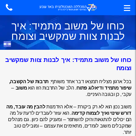
כוחו של משוב מתמיד: איך
לבנות צוות שמקשיב וצומח
כוחו של משוב מתמיד: איך לבנות צוות שמקשיב
וצומח
בכל ארגון מצליח תמצאו דבר אחד משותף:
תרבות של הקשבה,
שיפור מתמיד ודיאלוג פתוח
. הלב של התרבות הזו הוא
משוב
–
עקבי, כן ובגובה העיניים.
משוב נכון הוא לא רק ביקורת – אלא הזדמנות
להבין מה עובד, מה
דורש שינוי ואיך לצמוח קדימה
. הוא עוזר לעובדים לדעת על מה
הם יכולים להתגאות והיכן להשתפר – ומעניק להם כיוון. גם מנהלים
שמקבלים משוב לומדים, מתאימים את עצמם – ומובילים טוב
יותר.