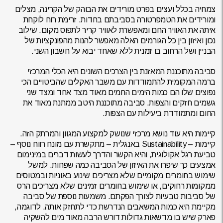
צמחיה בכלל ועצים בפרט מורידים את הבוהק של הקרינה, מצלים
ומורידים את הטמפרטורה בסביבתם בחדות. זרימת רוח לוקחת
איתה את האוויר החם ומאפשרת לאוויר קריר לתפוס מקום. שילוב
נכון ואיזון בין כל הגורמים האלה מאפשר להנות מהפונקציות של
הבניין ושל הרחוב בו זמנית ללא שאחד יבוא על חשבון השני.
סביבה מתוכננת המאזנת בין הצרכים השונים היא הכלי המרכזי
ברמה המקומית להתמודדות עם משבר האקלים שהביטויים הכי
נפוצים שלו הם כמות הימים החמים מאוד מצד אחד ומצד שני
גשמים חזקים והצפות. סביבה מתוכננת היטב ממתנת מאוד את
החום ומתמודדת ביעילות עם הצפות.
קיימות היא עוד נושא מרכזי שנושק למקצוע המגוון והמרתק הזה.
קיימות – Sustainability באנגלית – מתקשרת עם מונח רווח נוסף –
טביעת רגל אקולוגית, והיא הקשר והדרך לעשות דברים במינימום
אמצעים כך שיפרו את האיזון של הסביבה כמה שפחות. למשל
שימוש בחומרים מקומיים שלא מצריכים שינוע באוניות ובמטוסים
ממקומות רחוקים, או שימוש בחומרים זמינים שלא מצריכים הרס
של סביבות טבעיות לצורך הפקתם. משמעות נוספת של סביבה
מקיימת היא כמות המשאבים הנדרשת כדי לתחזק אותה. לדוגמה,
פארק שיש בו מדשאות גדולות דורש הרבה מאוד מים להשקיה