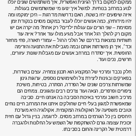
ממקום למקום בדרך הגיונית ואפשרית, איך משתמשים שונים יוכלו
לנוע במרחב בנוחיות. למשל איך ינועו מי שמשתמשים בעגלות.
איזה שיפועים יהיו בשטח, האם נדרשות מדרגות – היכן ימוקמו ומה
יהיו מידותיהן, כמה אנשים יוכלו לעבור במקום מסוים בנקודת זמן
מסוימת – שני הורים עם עגלות ילדים? רק אחת? מה יקרה אם יש
מקום רק להולך רגל אחד אבל מגיע מולו עוד אחד? איזה עוד
תשתיות נמצאות בדרכם של הולכי הרגל – עמודי תאורה, פחי מחזור
וכד׳, איך הן משרתות אותם ובמה מגבילות את התנועה והזרימה
החופשית. איך יסתדרו במרחב אנשים עם מגבלות שונות: עיוורים,
חרשים, נכים ועוד.
חלק נכבד ומרכזי של המקצוע הוא תכנון צמחיה. עצים בשדרות,
בפארקים ובגינות ליצירת צל ולשימושים נוספים, ערוגות גינון
שמשרתות צרכים שונים של הפרדה, הסתרה, בטיחות, משיכת
ציפורים ופרפרים, הנאה ועוד צרכים רבים ומגוונים. צמחים הם
מרכיב חשוב ומרכזי באיכות הסביבה בה אנחנו חיים. סביבה
שמאפשרת למגוון בעלי חיים שחולקים איתנו את המרחב חיים נוחים
וטובים משפיעה על האקולוגיה המקומית. אקולוגיה היא מערכת
היחסים בין כל הגורמים במרחב מסוים. לדוגמה, בניין גדול עם חזית
זכוכית עצומה גורם להשתקפות של השמש על החלונות ולהגברה
דרמטית של הקרינה והחום בסביבתו.