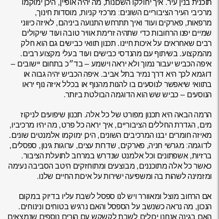
תוכנית בנין עיר. איך יחולקו השכונות, מה יהיה אופיין, היכן ימוקמו
מרכיבי העיר הציבוריים השונים: מרכזי קניות, מוסדות חינוך,
מרפאות, פארקים ועוד ואיך תתרחש התנועה ביניהם, לאיזה כיווני
שמיים יפנו הרחובות כדי שתהיה זרימת אוויר טובה ועוד שיקולים
רבים שאחראים על איכות חיינו. תכנון תוואי כבישים גם הוא חלק
מהמקצוע. בשיתוף עם מהנדסי כבישים ועוד בעלי מקצוע רבים.
איפה הכביש יעבור נמוך ולא יראה וישמע – בד״כ בתחום יישובים –
דוגמא לכך היא דרך נמיר בתל אביב. איפה הכביש יהיה גבוה או
בתוואי שיאפשר לנוסעים בו להנות מהנוף או בכלל איזה נוף יראו
הנוסעים – כביש שש הוא הדוגמה הבולטת ביותר.
הרמה הבאה היא תכנון מפורט של כל אלה. תכנון שיפועים לניקוז
מים, הגדרת החללים הציבוריים, איך יראה כל פרט, מה יהיו מרכיביו,
מאיזה חומרים יבנו המרכיבים השונים, היכן ימוקמו אלמנטים שונים.
לדוגמה: מגרשי חניה, פארקים, שדרות עצים, ערוגות גינון, ספסלים,
ברזיות, אשפתונים וכל אלמנט שנדרש במרחב לתועלת הציבור.
כאשר כל אלה מתוכננים, מבוצעים ומתוחזקים היטב הסביבה נעימה
ומזמינה לשהות בה ומשפיעה ישירות על איכות החיים שלנו.
אם הרחוב מוצל ומאוורר ויש לנו ספסל לשבת עליו בדיוק במקום
הנכון, מה נראה כשנשב על הספסל והאם נרגיש בטוחים ונינוחים.
האם בגינה אנחנו יכולים לשבת לקשקש עם הורים נוספים שנמצאים