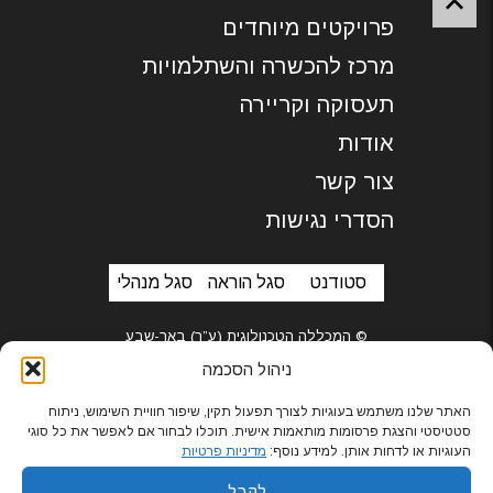
פרויקטים מיוחדים
מרכז להכשרה והשתלמויות
תעסוקה וקריירה
אודות
צור קשר
הסדרי נגישות
סטודנט
סגל הוראה
סגל מנהלי
© המכללה הטכנולוגית (ע”ר) באר-שבע
ניהול הסכמה
האתר שלנו משתמש בעוגיות לצורך תפעול תקין, שיפור חוויית השימוש, ניתוח
סטטיסטי והצגת פרסומות מותאמות אישית. תוכלו לבחור אם לאפשר את כל סוגי
בניית אתרים
העוגיות או לדחות אותן. למידע נוסף:
מדיניות פרטיות
לקבל