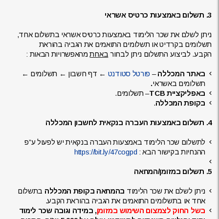
3. תשלום באמצעות כרטיס אשראי
ניתן לשלם את שכר הלימוד באמצעות כרטיס אשראי בתשלום אחד,
תשלומים בקרדיט או תשלומים התואמים את הגביה בהוראת
הקבע. לביצוע התשלום ניתן לבחור
באחת
מהאפשרויות הבאות :
באתר המכללה
–
פורטל סטודנט
← דף חשבון ← תשלומים ←
תשלומים באשראי
.
באפליקציית
TCB
– תשלומים.
בקופת המכללה
.
4. תשלום באמצעות העברה בנקאית לחשבון המכללה
לתשלום שכר הלימוד באמצעות העברה בנקאית יש לפעול ע”פ
ההנחיות בקישור הבא :
https://bit.ly/47cogpd
5. תשלום במזומן/המחאה
ניתן לשלם את שכר הלימוד
בהמחאה בקופת המכללה
בתשלום
אחד או בתשלומים התואמים את הגביה בהוראת הקבע.
בשל החוק לצמצום השימוש במזומן
, במידה וגובה שכר לימוד