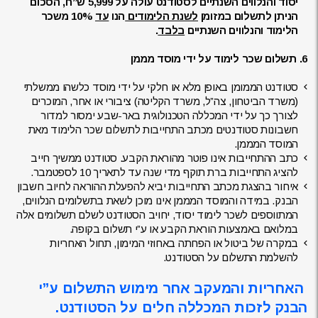
יסוד והנלווים השנתיים לסטודנט עולה על 5,999 ש”ח, הסכום
הניתן לתשלום במזומן
לשנת הלימודים
הנו
עד
10% משכר
הלימוד והנלווים השנתיים
בלבד
.
6. תשלום שכר לימוד על ידי מוסד מממן
סטודנט הממומן באופן מלא או חלקי על ידי מוסד כלשהו ממשלתי
(משרד הביטחון, צה”ל, משרד הקליטה) ציבורי או אחר, המוכרים
לצורך כך על ידי המכללה הטכנולוגית באר-שבע ימסור למדור
חשבונות סטודנטים מכתב התחייבות לתשלום שכר הלימוד מאת
המוסד המממן.
כתב ההתחייבות אינו פוטר מהוראת הקבע. סטודנט ממשיך חייב
להציג התחייבות ברת תוקף מדי שנה עד לתאריך 10 לספטמבר.
איחור בהצגת מכתב התחייבות יביא להפעלת ההוראה לחיוב חשבון
הבנק. במידה והמוסד המממן אינו מוכן לשאת בתשלומים הנלווים,
המתווספים לשכר לימוד יסוד, יחויב הסטודנט לשלם תשלומים אלה
במלואם באמצעות הוראת הקבע או ע”י תשלום בקופה.
במקרה של ביטול או הפחתה באחוזי המימון, תחול האחריות
להשלמת התשלום על הסטודנט.
האחריות והמעקב אחר מימוש התשלום ע”י
הבנק לזכות המכללה חלים על הסטודנט
.