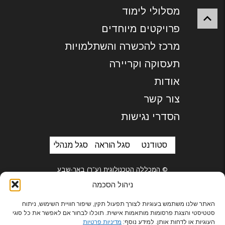
מסלולי לימוד
פרויקטים מיוחדים
מרכז להכשרה והשתלמויות
תעסוקה וקריירה
אודות
צור קשר
הסדרי נגישות
סטודנט
סגל הוראה
סגל מנהלי
© המכללה הטכנולוגית (ע”ר) באר-שבע
ניהול הסכמה
האתר שלנו משתמש בעוגיות לצורך תפעול תקין, שיפור חוויית השימוש, ניתוח
סטטיסטי והצגת פרסומות מותאמות אישית. תוכלו לבחור אם לאפשר את כל סוגי
בניית אתרים
העוגיות או לדחות אותן. למידע נוסף:
מדיניות פרטיות