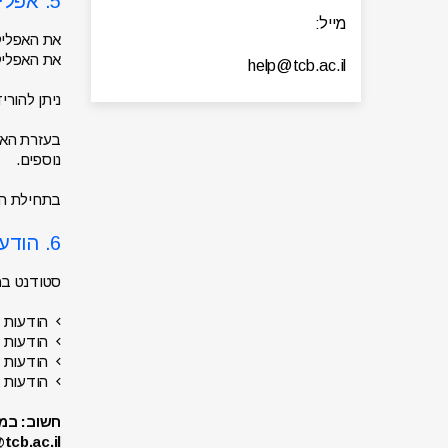
5. אפליקציה
מייל:
את האפליקציה TCB ניתן להוריד מ-App Store
את האפליקציה COLLEGE TCB ניתן להוריד מ-Play Store עבור מכ
help@tcb.ac.il
ניתן להור
בעזרת האפל
נוספים.
בתחילת הסמסטר תישלח ה
6. הודעות SMS
סטודנט במכ
הודעות א
הודעות ע
הודעות ע
הודעות א
tcb.ac.il.