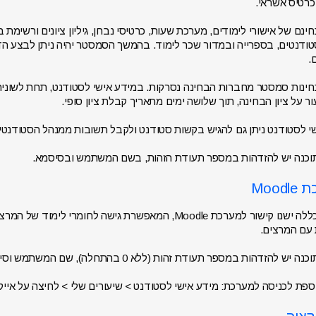
רטיס אשראי.
נם של אישורי לימודים, מערכת שעות, כרטיסי נבחן, גיליון ציונים ורשימת
ודנטים, בספרייה ובמדור שכר לימוד. בהמשך הסמסטר יהיה ניתן לבצע הד
.
ינות סמסטר מחברות הבחינה נסרקות. במידע אישי לסטודנט, תחת לשונית צ
ר על ציון הבחינה, תוך שלושה ימים מתאריך קבלת ציון סופי.
י לסטודנט ניתן גם להגיש בקשות סטודנט ולקבל תשובות ממנהל הסטודנטי
וכנה יש להזדהות במספר תעודת הזהות, בשם המשתמש ובסיסמא.
באתר המכללה ישנו קישור למערכת Moodle, המאפשרת גישה לחו
עם המרצים.
יש להזדהות במספר תעודת זהות (ללא 0 בהתחלה), שם המשתמש וסיסמא.
ת לכניסה למערכת: מידע אישי לסטודנט > שיעורים שלי > לחיצה על אייקון “M” בקורס הרצ