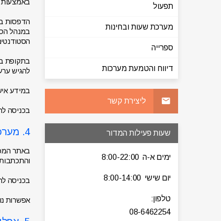
באמצעות כ
תפעול
הדפסות בחי
מערכת שעות ובחינות
במנהל הסט
הסטודנטים
ספרייה
בתקופת בח
דיווח והטמעת מערכות
להגיש ערעו
במידע איש
ליצירת קשר
בכניסה לת
4. מערכת Moodle
שעות פעילות המדור
ימים א-ה 8:00-22:00
והתכתבות 
יום שישי 8:00-14:00
בכניסה לתוכנה 
טלפון:
אפשרות נוספ
08-6462254