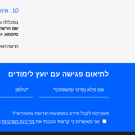
10. אינטרנט אלחוטי
במכללה וב
שם הרשת הא
סיסמא: !tcb#!college
הרשת האלח
לתיאום פגישה עם יועץ לימודים
מעוניין/ת לקבל מידע באמצעות הודעות sms/דוא"ל
אני מאשר/ת כי קראתי והבנתי את
מדיניות הפרטיות
ו