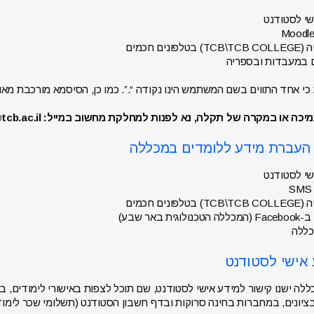
שי לסטודנט
פונים חכמים
במעבדות ובספריה
 כי אחד התווים בשם המשתמש הינו נקודה “.”. כמו כן, הסיסמא מורכבת מאות
 במקרה של תקלה, נא לפנות למחלקת מחשוב במייל: help@tcb.ac.il, או בטלפון: 08-6462254.
שי לסטודנט
פונים חכמים
וגית באר שבע)
כללה
לה ישנו קישור למידע אישי לסטודנט, שם תוכל לצפות באישורי לימודים, ב
ציונים, במחברות בחינה סרוקות ובדף חשבון הסטודנט (תשלומי שכר לימוד).