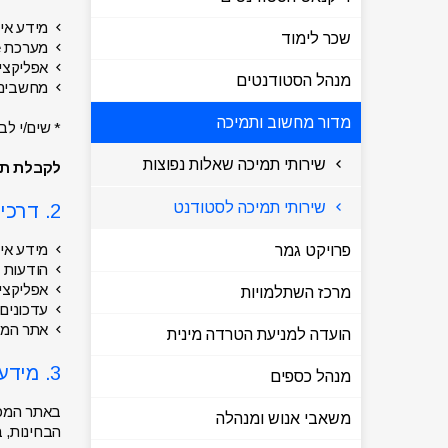
מידע אי
שכר לימוד
מערכת Moodle
אפליקציה (TCB\TCB COLLEGE) בטל
מנהל הסטודנטים
מחשבים 
מדור מחשוב ותמיכה
* שים/י לב
שירותי תמיכה שאלות נפוצות
לקבלת תמיכה או
שירותי תמיכה לסטודנט
2. דרכי העברת מידע ללומדים במכללה
מידע אי
פרויקט גמר
הודעות SMS
אפליקציה (TCB\TCB COLLEGE) בטל
מרכז השתלמויות
עדכונים ב-Facebook (המכללה הטכנול
אתר המ
הועדה למניעת הטרדה מינית
3. מידע אישי לסטודנט
מנהל כספים
באתר המכל
משאבי אנוש ומנהלה
הבחינות, ב