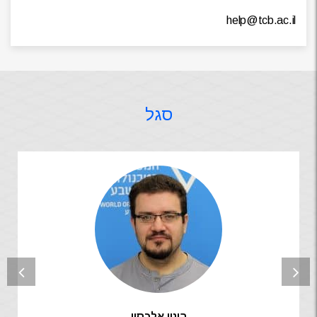
help@tcb.ac.il
סגל
בינון אלכסיי