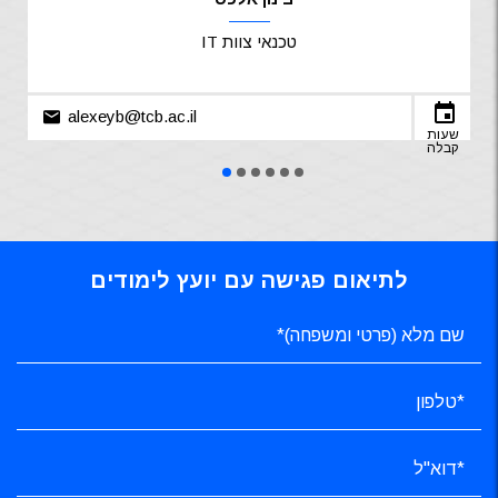
טכנאי צוות IT
alexeyb@tcb.ac.il
שעות
קבלה
לתיאום פגישה עם יועץ לימודים