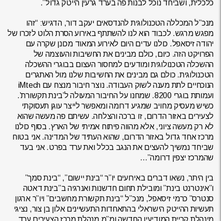
כלכלית, ושביחד נוכל לבנות פה בערד גרעין הייטק גדול”.
מנכ”ל המכללה הטכנולוגית להנדסאים יעקב דור, הדגיש: “זהו
מפגש מרגש. לכבוד הוא לנו להשתתף באירוע הסרת הלוט לזכרו של
יהודה זיסאפל. כולנו עדים היום לאירוע המאוד מכונן שקרה עם
הפרויקט הזה. כיום, כולם מבינים את החשיבות והעוצמה של
ההשכלה הטכנולוגית ומודעים למחסור העצום בבוגרי ההשכלה
הטכנולוגית. כולם גם מבינים את החשיבות שלנו מול האתגרים
הנוכחיים לתת מענה לשוק העבודה. נוצר חיבור מנצח עם iMtech
ועמותת בוגרי 8200. שמחנו על החיבור המעולה ל’בינת תקשורת’.
כשיש מעסיק מחויב שמגיע דרומה ומאפשר לייצר עוגן תעסוקתי
לצעירים באזור הדרום, זו ברכה והצלחה. עשיתם פה מעשה שהוא
לא רק מעשה ציוני, אלא מהווה פיתוח אמיתי של הארץ. בסוף כולנו
מרכז אחד גדול באזור הדרום, שהוא העתיד של המדינה. אני בטוח
שביחד נמשיך להעצים את הנגב בכלל ואת ערד בפרט. אני בעד
שהמרכז יצפין דרומה”…
בין היתר, נשאו דברים באירועים יו”ר “בינת יישום”, “בינת סמך”
ו”אינטרנט בינת” ומובילת תחום חדשנות ואנרגיה ב”בינת דאטה
סנטרס” כרמי זיסאפל, מנכ”ל “בינת תקשורת מחשבים” ויו”ר ארגון
תעשיות ההייטק הישראלי בהתאחדות התעשיינים אלון בן צור, נציגי
מינהלת קריית המודיעין החדשה ומ”מ מנהלת מרכז הצעירים ערד