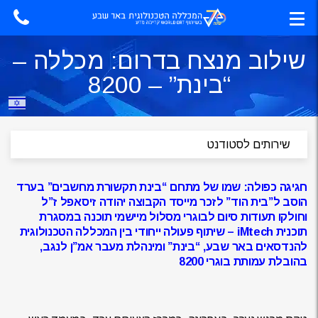
שילוב מנצח בדרום: מכללה –
“בינת” – 8200
חגיגה כפולה: שמו של מתחם “בינת תקשורת מחשבים” בערד
הוסב ל”בית הוד” לזכר מייסד הקבוצה יהודה זיסאפל ז”ל
וחולקו תעודות סיום לבוגרי מסלול מיישמי תוכנה במסגרת
תוכנית iMtech – שיתוף פעולה ייחודי בין המכללה הטכנולוגית
להנדסאים באר שבע, “בינת” ומינהלת מעבר אמ”ן לנגב,
בהובלת עמותת בוגרי 8200