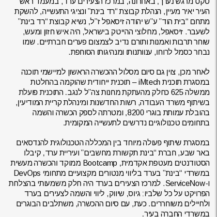
טקס מרגש נערך, באחרונה, במרכז הצעירים ערד, במעמד ראש
העיר יאיר מעיין, הנהלת קבוצת “רד בינת” ונציגי התעשייה, להשקת
מתחם “בית הוד” ע”ש יהודה זיסאפל ז”ל, נשיא קבוצת “רד בינת”
לשעבר. זיסאפל, מחלוצי ההייטק בישראל, היה איש חזון ומעש,
שוחר תרבות ואמנות ותורם נדיב לצמצום פערים חברתיים. שמו
נבחר כסמל לרוחו, ענוותנותו ומנהיגותו הסוחפת.
לאחר מכן, צוין גם סיום מסלול ההכשרה הראשון למיישמי תוכנה
במסגרת תוכנית iMtech – תוכנית ייחודית שהוקמה בהחלטת
ממשלה 625 כחלק מהעתקת מחנות צה”ל לנגב. התוכנית פועלת
בשיתוף משרד העבודה, רשות החדשנות ומינהלת קריית המודיעין,
בהובלת עמותת בוגרי 8200, ומטרתה לספק הכשרה והשמה
בתחומים טכנולוגיים נדרשים לתעשייה המקומית.
במסגרת שיתוף פעולה מיוחד בין המכללה הטכנולוגית להנדסאים
באר שבע, חברת “בינת תקשורת מחשבים” ועיריית ערד, קיבלו
הסטודנטים מעטפת אקדמית, Bootcamp ממוקד והכשרה מעשית
במשרדי “בינת” בערד בליווי מנטורים מקצועיים מתחומי DevOps
ו-ServiceNow. למרכז הצעירים בערד היה חלק משמעותי בהצלחת
הפרויקט על כל שלביו: גיוס, שיווק, ליווי והשמה לצעירים בערד
ולחיילים משוחררים. כעת, עם סיום ההכשרה, משתלבים הבוגרים
במשרדי החברה בעיר.