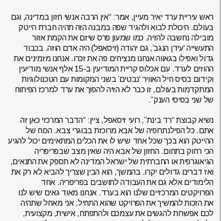
ראש עיריית ערד יאיר מעיין, אמר: “אין הרבה אנשי חזון במדינה, וגם
בעולם. היכולת לבוא ולהגיד שפה במבנה הזה תהיה חברת הייטק
מובילה נחשבה להזיה. כמו שמעון פרס שיזם את הקמת אזור
התעשייה ‘עידן הנגב’, גם יהודה (זיסאפל) היה אדם הוזה. בכבוד
גדול ואפילו בגאווה אנחנו מנציחים פה את זכרו. אנחנו מזמינים את
ההוזים לערד. עם אכלוס קריית המודיעין ב-15 אלף אנשי מודיעין
וקידום בסיס חיל האוויר ‘נבטים’ בשני המקומות עם הטכנולוגיות
המתקדמות בעולם, זו כבר לא הזיה להפוך את ערד למרכז הפיתוח
של שני בסיסי הענק”.
נשיא קבוצת “רד בינת”, רועי זיסאפל, ציין: “הדבר המרכזי כאן זה
אתם. כל הפילנתרופיה של אבא מרוכזת בבוגרי צבא. הכוח של
ההייטק הוא בכך שכל אחד שיש לו את הכלים המתאימים יכול להגיע
הכי רחוק בתחום. החזון של אבא היה שאין מצב שבפריפריה
הגיאוגרפית או החברתית של ישראל המדינה לא תספק את התנאים,
ואז דברים גדולים יקרו. בהמשך, הוא הבין שצריך להביא לא רק את
הלימודים אלא גם את העבודה לתושבים בפריפריה. אחד
הפרויקטים המרכזיים שלנו הוא בערד. אנחנו מאוד גאים שיש לנו
את הזכות להמשיך את הפרויקט שהוא התחיל. אני מאחל שתהיה
לכם אפשרות להגשים את עצמכם ולהתפתח, אישית, מקצועית,