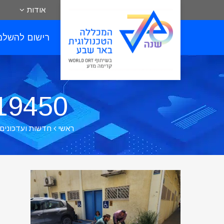
אודות
רישום להשלמ
4e76d504_o
ראשי
חדשות ועדכונים