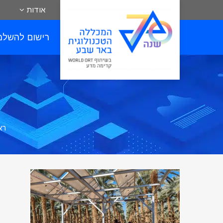
אודות
רישום להשלמ
רא