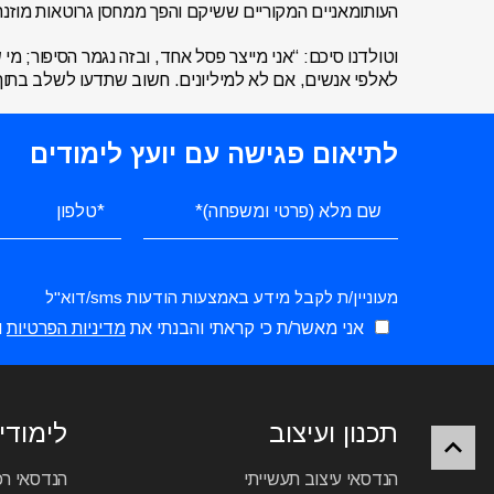
העותומאניים המקוריים ששיקם והפך ממחסן גרוטאות מוזנח ל
וטולדנו סיכם: “אני מייצר פסל אחד, ובזה נגמר הסיפור; מ
לאלפי אנשים, אם לא למיליונים. חשוב שתדעו לשלב בתוך
לתיאום פגישה עם יועץ לימודים
מעוניין/ת לקבל מידע באמצעות הודעות sms/דוא"ל
אני מאשר/ת כי קראתי והבנתי את
מדיניות הפרטיות
ו
תכנון ועיצוב
לימודי 
הנדסאי עיצוב תעשייתי
הנדסאי ר