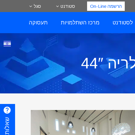
הרשמה On-Line
סטודנט
סגל
 לסטודנט
מרכז השתלמויות
תעסוקה
ה 44″