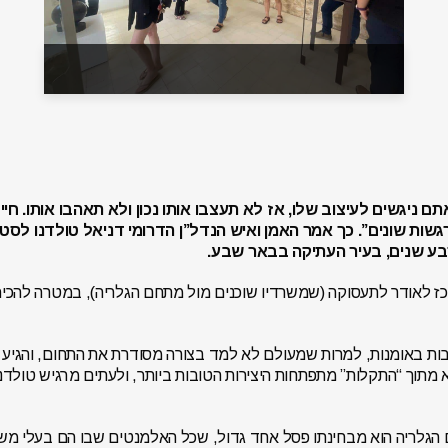
ם ניגשים לעיצוב שלו, אז לא תעצבו אותו נכון ולא תאהבו אותו. חיי
שות שונים”. כך אמר האמן ואיש הנדל”ן הדרומי דניאל טולדנו לס
ז לאודר לתעסוקה (שמשרדיו שוכנים מול מתחם הגלריה), במטרה להכיר
ות באומנות, למרות שמעולם לא למד בצורה מסודרת את התחום, והגיע אל
וקא מתוך “התקלות” מתפתחות היצירות הטובות ביותר, ולעתים מרגיש טו
הגלריה הוא מבחינתו פסל אחד גדול, שכל האלמנטים שבו הם בעלי משמ