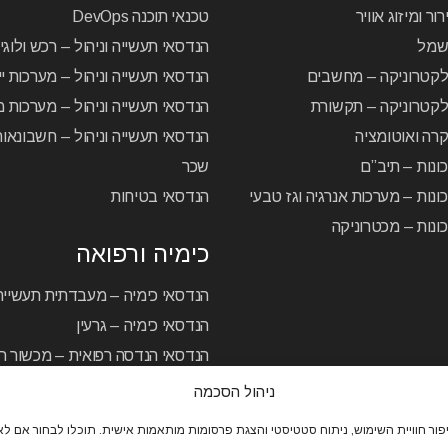
ור ומיזוג אוויר
טכנאי תוכנה DevOps
שמל
הנדסאי תעשייה וניהול – רכש ולוג
לקטרוניקה – מחשבים
הנדסאי תעשייה וניהול – מערכות יי
קטרוניקה – תקשורת
הנדסאי תעשייה וניהול – מערכות מ
רה ואוטומציה
הנדסאי תעשייה וניהול – חשבונאו
ונות – תיב”ם
שכר
ונות – מערכות אנרגיה וגז טבעי
הנדסאי בטיחות
ונות – מכטרוניקה
כימיה ורפואה
הנדסאי כימיה – מעבדתית תעשיית
הנדסאי כימיה – גרעין
הנדסאי הנדסה רפואית – מכשור רפ
ניהול הסכמה
מרכז להכשרה והשתלמויות
/
פרויקטים מיוחדים
/
תקנון
/
מדינ
ור חוויית השימוש, ניתוח סטטיסטי והצגת פרסומות מותאמות אישית. תוכלו לבחור אם לאפ