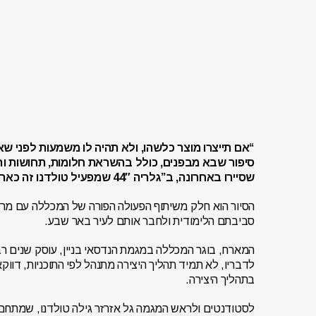
“אם תייצרו מוצר כלשהו, ולא תהיה לו משמעות לפני שאת
סיפור שבא מבפנים, כולל בהשראת חלומות, תחושות ורג
שסיירו באחרונה, ב”גלריה 44″ שמפעיל טולדנו זה כארבע שנים, בעיר העתיקה בבאר שבע.
הסיור הוא חלק משיתוף הפעולה הפורה של המכללה עם מרכ
סביבתם הלימודית ולחבר אותם לעיר באר שבע.
המארח, בוגר המכללה במגמת הנדסאי בניין, עוסק שנים רב
לדבריו, לא תמיד תהליך היצירה מתנהל לפי התוכניות, דו
בתהליך היצירה.
לסטודנטים ולראש המגמה גל אזרזר גילה טולדנו, שמתחם 