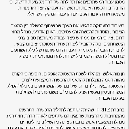
מסמן עבור המשתתפים את תחילתה של דרך מקצועית חדשה, וכי
החיבור בין הכשרה איכותית, תעשייה ותעסוקה יוצר הזדמנויות
משמעותיות הן עבור העובדים והן עבור המשק הישראלי.
בשירות התעסוקה הדגישו את הערך שבשיתוף הפעולה בין המגזר
הציבורי, מוסדות ההכשרה והמעסיקים. ראובן אדרעי, מנהל מחוז
דרום, ציין כי המיזם ממחיש כיצד עבודה משותפת סביב צרכי
המשתתפים יכולה להוביל ליצירת עתיד תעסוקתי יציב ומקצועי.
לדבריו, ההובלה המקומית והעבודה המשותפת של כלל השותפים
יצרו מסלול הכשרה שמוביל ישירות להזדמנות אמיתית בשוק
העבודה.
חן נווה אלוש, מנהלת לשכת התעסוקה אופקים, הוסיפה כי הקורס
מהווה דוגמה מוצלחת להתאמת ההכשרה המקצועית לצרכי
התעסוקה באזור. לדבריה, שילובם של המשתתפים במסלול הכולל
הכשרה וניסיון מעשי העניק להם כלים משמעותיים להשתלבות
בעולם העבודה.
בחברת FRITZ, שהייתה שותפה לתהליך ההכשרה, התרשמו
מהמחויבות ומהרצינות שהפגינו המשתתפים לאורך הדרך. רווית רמז,
מנהלת משאבי האנוש בחברה, ציינה כי השילוב בין לימודים
מקצועיים להתנסות מעשית אפשר לחניכים להכיר מקרוב את עולם