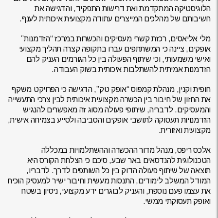
הלוגיסטיקה המתקדמת ואת דרישות התפקיד, והדגישה את
חשיבותם של מהלכים המייצרים עתודה מקצועית איכותית לענף.
מלי אליאסים, רכזת קשרי מעסיקים והכשרות במרכז “הזדמנות”
אופקים, ציינה כי המשתתפים עברו בתקופה קצרה תהליך מקצועי
ואישי משמעותי, וכי שיתוף הפעולה בין כל הגורמים העניק להם
הזדמנות אמיתית להשתלבות איכותית בשוק העבודה.
חופית וקנין, מנהלת קמפוס “אופק טק”, הדגישה כי הפרויקט משקף
את החזון של חיבור בין הכשרה מקצועית איכותית לבין צרכי התעשייה
והמעסיקים. לדבריה, שיתופי פעולה מסוג זה מאפשרים להנגיש
הזדמנויות תעסוקה לתושבי אופקים והסביבה ולסייע בצמיחה אישית,
מקצועית ואזורית.
אלכס ריפס, מנהל מדור ההכשרה וההשתלמויות במכללה
הטכנולוגית להנדסאים באר שבע, סיכם כי הצלחת הקורס היא
תוצאה של שיתוף פעולה הדוק בין כל השותפים לדרך. לדבריו,
המודל המשלב לימודים, התנסות מעשית וחיבור ישיר למעסיק הוכיח
את עצמו פעם נוספת, והעניק לבוגרים ידע מקצועי, ניסיון בשטח
ואופק תעסוקתי ממשי.