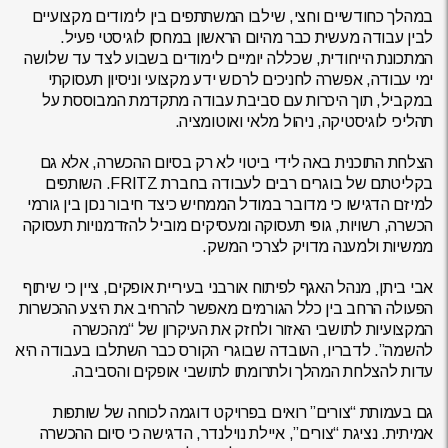
במהלך כחודשיים וחצי, שילבו המשתתפים בין לימודים מקצועיים
לבין עבודה מעשית כבר מהיום הראשון במחסן לוגיסטי פעיל.
המתכונת הייחודית, שכללה יומיים לימודים בשבוע לצד עד שלושה
ימי עבודה, אפשרה לחניכים לרכוש ידע מקצועי וניסיון תעסוקתי
במקביל, תוך היכרות עם סביבת עבודה מתקדמת המבוססת על
תהליכי לוגיסטיקה, ניהול מלאי ואוטומציה.
הצלחת התוכנית באה לידי ביטוי לא רק בסיום ההכשרה, אלא גם
בקליטתם של בוגרים רבים לעבודה בחברת FRITZ. השותפים
למיזם הדגישו כי מדובר במודל הממחיש כיצד חיבור נכון בין גורמי
הכשרה, רשויות, גופי תעסוקה ומעסיקים מוביל להזדמנויות תעסוקה
ממשיות ולמענה מדויק לצרכי המשק.
אבי ביתן, מנהל האגף לפיתוח אורבני בעיריית אופקים, ציין כי שיתוף
הפעולה הרחב בין כלל הגורמים מאפשר להרחיב את היצע ההכשרות
המקצועיות לתושבי האזור ולחזק את העיקרון של “מהכשרה
להשמה”. לדבריו, העובדה שבוגרי הקורס כבר השתלבו בעבודה היא
עדות להצלחת המהלך ולתרומתו לתושבי אופקים והסביבה.
גם בעמותת “צורים” רואים בפרויקט דוגמה לכוחה של שותפות
אמיתית. נציגת “צורים”, איילת נוילנדר, הדגישה כי סיום ההכשרה