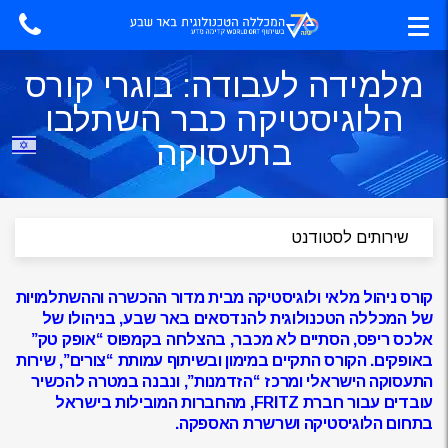
מלמידה לעבודה: בוגרי קורס
הלוגיסטיקה כבר השתלבו
בתעסוקה
קורס ניהול מלאי ולוגיסטיקה מבית מדור ההכשרה וההשתלמויות
של המכללה הטכנולוגית להנדסאים באר שבע, בניהולו של
אלכס ריפס, הסתיים לא מכבר, בהצלחה בקמפוס “אופק טק”
באופקים. הקורס התקיים במימון ובשיתוף עמותת “צורים”, שירות
התעסוקה הישראלי ומרכז “הזדמנות”, ונבנה במטרה להכשיר
עובדים עבור חברת FRITZ, מהחברות המובילות בישראל
בתחום הלוגיסטיקה ושרשרת האספקה.