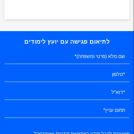
לתיאום פגישה עם יועץ לימודים
מעוניין/ת לקבל מידע באמצעות הודעות sms/דוא"ל