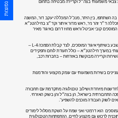
שאלות נפוצות
 צבאי משמעותי בצה״ל וקריירה מבטיחה בתחום
בה השתתפו, בין היתר, מנכ”ל המכללה יעקב דור, המשנה
כללה ד״ר זהר ניר, ראש מדור איתור וקד״צ בחיל הטנ״א
המוסכים קובי אביטל וראש מחוז דרום באיגוד מאיר
תוכנית העתודה כוללת לימודי תואר הנדסאי רכב חשמלי במכללה הטכנולוגית באר שבע בשיתוף איגוד המוסכים, לצד קבלת הסמכה L‑4 –
ותי במערך חיל הטנ״א – כולל תעודת לוחם ותפקידים
השירות וקריירה מבוקשת באזרחות – בחברות רכב,
וניינים בשירות משמעותי עם עומק מקצועי והזדמנות
לחדשנות מיוחדת ושילוב טכנולוגיה מתקדמת עם תחבורה
כה התחבורתית בישראל, הן בצה״ל והן בשוק האזרחי.
צאים לשוק העבודה מוכנים להשפיע”.
 המוסכים הוא דרמטי ואני שמח על השקת מסלול לימודים
נית לרכוש גם מקצוע לחיים. ההתפתחות הטכנולוגית