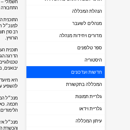
חשמלי – מ
התחבורה 
הנהלת המכללה
התוכנית ה
מנהלים לשעבר
למנכ״ל המ
רב סרן תו
מדורים ויחידות מנהלה
הורוויץ.
ספר טלפונים
הדרגה הגב
היסטוריה
טכנולוגיי
יבואנים, 
חדשות ועדכונים
היא מיועד
המכללה בתקשורת
להשפיע על
גלריית תמונות
מנכ״ל המכ
חכמה. כאן
גלריית וידאו
הלימודים,
עיתון המכללה
מנכ״ל איג
והכשרת הנ