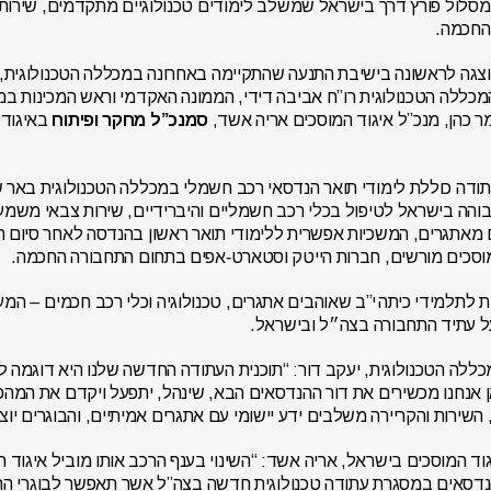
סלול פורץ דרך בישראל שמשלב לימודים טכנולוגיים מתקדמים, שירות
החכמה.
וצגה לראשונה בישיבת התנעה שהתקיימה באחרונה במכללה הטכנולוגית, 
כללה הטכנולוגית רו”ח אביבה דידי, הממונה האקדמי וראש המכינות במ
מר כהן, מנכ”ל איגוד המוסכים אריה אשד,
סמנכ”ל מחקר ופיתוח
באיגוד 
והה בישראל לטיפול בכלי רכב חשמליים והיברידיים, שירות צבאי משמע
ם מאתגרים, המשכיות אפשרית ללימודי תואר ראשון בהנדסה לאחר סיום 
מוסכים מורשים, חברות הייטק וסטארט‑אפים בתחום התחבורה החכמה.
ת לתלמידי כיתה י”ב שאוהבים אתגרים, טכנולוגיה וכלי רכב חכמים – המע
 עתיד התחבורה בצה״ל ובישראל.
ללה הטכנולוגית, יעקב דור: “תוכנית העתודה החדשה שלנו היא דוגמה 
 אנחנו מכשירים את דור ההנדסאים הבא, שינהל, יתפעל ויקדם את המהפ
 השירות והקריירה משלבים ידע יישומי עם אתגרים אמיתיים, והבוגרים יו
וד המוסכים בישראל, אריה אשד: “השינוי בענף הרכב אותו מוביל איגוד
דסאים במסגרת עתודה טכנולוגית חדשה בצה”ל אשר תאפשר לבוגרי התוכ