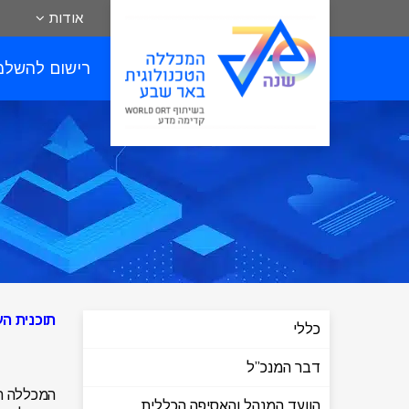
אודות
רישום להשלמ
תוכנית ה
כללי
דבר המנכ”ל
המכללה הט
הוועד המנהל והאסיפה הכללית