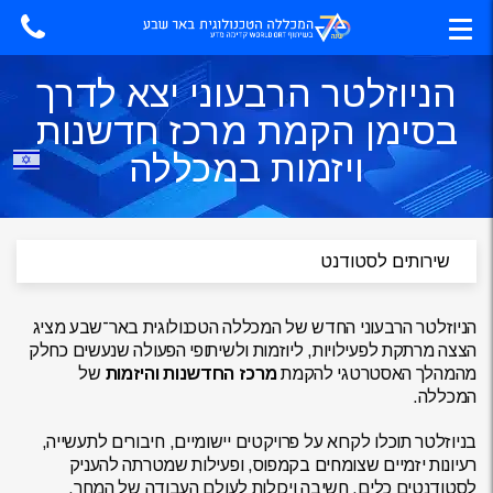
הניוזלטר הרבעוני יצא לדרך
בסימן הקמת מרכז חדשנות
ויזמות במכללה
הניוזלטר הרבעוני החדש של המכללה הטכנולוגית באר־שבע מציג
הצצה מרתקת לפעילויות, ליוזמות ולשיתופי הפעולה שנעשים כחלק
מהמהלך האסטרטגי להקמת
מרכז החדשנות והיזמות
של
המכללה.
בניוזלטר תוכלו לקרוא על פרויקטים יישומיים, חיבורים לתעשייה,
רעיונות יזמיים שצומחים בקמפוס, ופעילות שמטרתה להעניק
לסטודנטים כלים, חשיבה ויכולות לעולם העבודה של המחר.