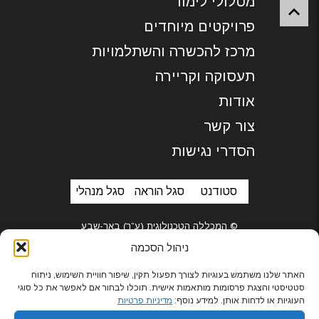
מסלולי לימוד
פרויקטים מיוחדים
מרכז להכשרה והשתלמויות
תעסוקה וקריירה
אודות
צור קשר
הסדרי נגישות
סטודנט
סגל הוראה
סגל מנהלי
© המכללה הטכנולוגית (ע”ר) באר-שבע
ניהול הסכמה
האתר שלנו משתמש בעוגיות לצורך תפעול תקין, שיפור חוויית השימוש, ניתוח
סטטיסטי והצגת פרסומות מותאמות אישית. תוכלו לבחור אם לאפשר את כל סוגי
בניית אתרים
העוגיות או לדחות אותן. למידע נוסף:
מדיניות פרטיות