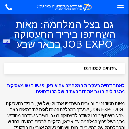
גם בצל המלחמה: מאות
השתתפו ביריד התעסוקה
JOB EXPO בבאר שבע
לאחר דחייה בעקבות המלחמה עם איראן, פגשו כ-60 מעסיקים
מהגדולים בנגב את דור העתיד של ההנדסאים
מאות סטודנטים ובוגרים השתתפו אתמול (שלישי), ביריד התעסוקה
JOB EXPO 2026, שנערך במכללה הטכנולוגית להנדסאים באר
שבע בשיתוף מרכז לאודר לתעסוקה בנגב. האירוע שנדחה מחודש
מרץ בשל פרוץ המלחמה עם איראן, התקיים לבסוף במועדו החדש
והפך לסמל של המשכיות, חוסן ושיתוף פעולה אזורי גם בתקופה