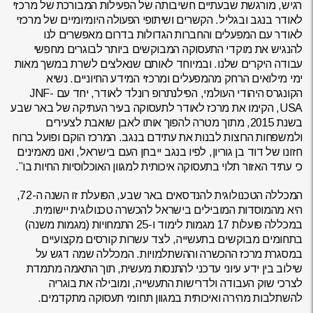
רגיש, מורגשת שבעתיים חשיבותה של הפעילות המבורכת של מרכזי
לאודר בנגב ובגליל. הקשרים ושיתופי הפעולה היומיומיים של מרכזי
לאודר עם המפעלים והחברות הגדולות בדרום מאפשרים לנו
להנגיש את מוקדי התעסוקה המבוקשים ביותר לבוגרים מחפשי
עבודה היקרים שלנו. ובמיוחד לאותם שנאלצים לשרת במשך מאות
ימי מילואים הרחק מהמפעלים ומרכזי המידע החיוניים. נשיא
הקונגרס היהודי העולמי, הפילנתרופ רונלד לאודר, יחד עם JNF-
USA, הקימו את מרכז לאודר לתעסוקה בעיר העתיקה של באר שבע
בשנת 2015, מתוך מטרה להפוך אותו לאבן שואבת לצעירים
ולמשפחות הרוצות לבנות את עתידם בנגב. המרכז הוקם ופועל ברוח
חזונו של דוד בן גוריון, לפיו בנגב ייבחן העם בישראל, ואנו מאמינים
כי עתיד האזור תלוי בתעסוקה איכותית למגוון האוכלוסיות החיות בו”.
המכללה הטכנולוגית להנדסאים באר שבע, הפועלת זו השנה ה-72,
היא מהמוסדות המובילים בישראל להכשרה טכנולוגית יישומית.
במכללה פועלות 17 מגמות לימוד ו-25 התמחויות (מגמות משנה)
בתחומים מבוקשים בתעשייה, לצד עשרות קורסים מקצועיים
במסגרת מרכז ההכשרה וההשתלמויות. המכללה שמה דגש על
שילוב בין ידע עיוני עדכני להתנסות מעשית, תוך התאמה מתמדת
לצרכי שוק העבודה ולדרישות התעשייה, ומובילה את בוגריה
להשתלבות מהירה ואיכותית במגוון תחומי תעסוקה מתקדמים.