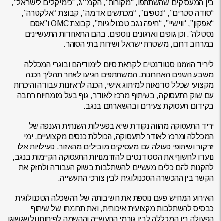
בין המעסיקים שהשתתפו, “מקורות”, הקמ״ג, “כימיקלים לישראל”,
“סודה סטרים”, “נטפים”, “מכתשים אדמה”, קבוצת “אלקטרה”,
“אפקון”, “ווישיי”, “חיפה נגב טכנולוגיות”, קבוצת OMC ו”אסם
נסטלה”, וכן גופים וארגונים נוספים, בהם התאחדות התעשיינים
במרחב דרום, משטרת ישראל ושירות בתי הסוהר.
ליריד הוזמנו סטודנטים לקראת סיום לימודיהם ובוגרי המכללה
משבע השנים האחרונות. המשתתפים הגיעו לאחר תהליך הכנה
מקצועי שכלל סדנאות למיתוג אישי, הכנה לראיונות עבודה והיכרות
עם שוק התעסוקה, בשיתוף מרכז לאודר, גוף בעל מומחיות רחבה
בקידום תעסוקת צעירים ובהשארתם בנגב.
יריד התעסוקה מהווה נקודת שיא בפעילות השנתית הענפה של
המכללה ומרכז לאודר לתעסוקה, הכוללת כנסים מקצועיים, ימי
זרקור ושיתופי פעולה עם מעסיקים מובילים מהאזור. פעילויות אלו
נועדו לחשוף את הסטודנטים להזדמנויות התעסוקה הקיימות בנגב,
להקנות להם כלים מעשיים להשתלבות בשוק העבודה ולחזק את
הקשר בין ההכשרה הטכנולוגית לבין צורכי התעשייה.
האירוע המחיש פעם נוספת את חשיבותה של ההשכלה הטכנולוגית
כבסיס להשתלבות מקצועית איכותית, ואת תרומתו של שיתוף
הפעולה בין המכללה לבין גורמי התעשייה וההשמה לפיתוחו ולשגשוגו