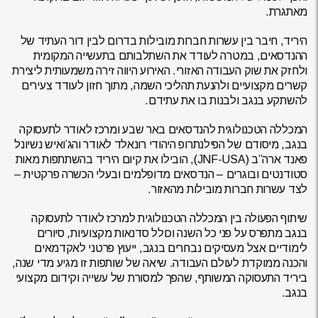
מאתגרת.
היריד, חיבר בין עשרות חברות מובילות בדרום לבין דור העתיד של
ההנדסאים, במטרה לעודד את השתלבותם בתעשייה המקומית
ולחזק את שוק העבודה האזורי. האירוע היווה זירה משמעותית ליצירת
קשרים מקצועיים ולהנעת תהליכי השמה, מתוך חזון לעודד צעירים
להשתקע בנגב ולבנות בו את עתידם.
המכללה הטכנולוגית להנדסאים באר שבע ומרכז לאודר לתעסוקה
בנגב, מיסודם של הפילנתרופ היהודי רונאלד לאודר והג’ואיש נשיונל
פאנד ארה”ב (JNF-USA), הובילו את קיום היריד בהשתתפות מאות
סטודנטים ובוגרים – הנדסאים מדופלמים ובעלי הכשרה פרקטית –
לצד עשרות חברות מובילות מהאזור.
שיתוף הפעולה בין המכללה הטכנולוגית למרכז לאודר לתעסוקה
בנגב מתפרס על פני כל השנה וכולל סדנאות מקצועיות, סיורים
לימודיים אצל מעסיקים נבחרים בנגב, ייעוץ פרטני לאקדמאים
והכנה ממוקדת לעולם העבודה. שיאה של שותפות זו מגיע מדי שנה,
ביריד התעסוקה המשותף, שהפך למסורת של עשייה וקידום מקצועי
בנגב.