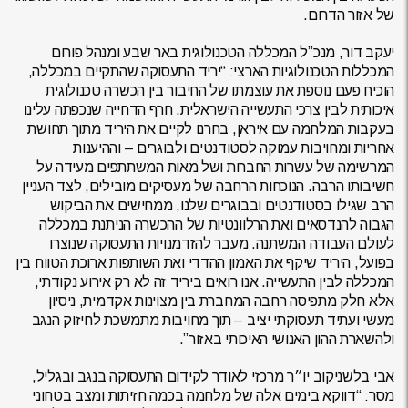
של אזור הדרום.
יעקב דור, מנכ”ל המכללה הטכנולוגית באר שבע ומנהל פורום
המכללות הטכנולוגיות הארצי: “יריד התעסוקה שהתקיים במכללה,
הוכיח פעם נוספת את עוצמתו של החיבור בין הכשרה טכנולוגית
איכותית לבין צרכי התעשייה הישראלית. חרף הדחייה שנכפתה עלינו
בעקבות המלחמה עם איראן, בחרנו לקיים את היריד מתוך תחושת
אחריות ומחויבות עמוקה לסטודנטים ולבוגרים – וההיענות
המרשימה של עשרות החברות ושל מאות המשתתפים מעידה על
חשיבותו הרבה. הנוכחות הרחבה של מעסיקים מובילים, לצד העניין
הרב שגילו בסטודנטים ובבוגרים שלנו, ממחישים את הביקוש
הגבוה להנדסאים ואת הרלוונטיות של ההכשרה הניתנת במכללה
לעולם העבודה המשתנה. מעבר להזדמנויות התעסוקה שנוצרו
בפועל, היריד שיקף את האמון ההדדי ואת השותפות ארוכת הטווח בין
המכללה לבין התעשייה. אנו רואים ביריד זה לא רק אירוע נקודתי,
אלא חלק מתפיסה רחבה המחברת בין מצוינות אקדמית, ניסיון
מעשי ועתיד תעסוקתי יציב – תוך מחויבות מתמשכת לחיזוק הנגב
ולהשארת ההון האנושי האיכותי באזור”.
אבי בלשניקוב יו״ר מרכזי לאודר לקידום התעסוקה בנגב ובגליל,
מסר: “דווקא בימים אלה של מלחמה בכמה חזיתות ומצב בטחוני