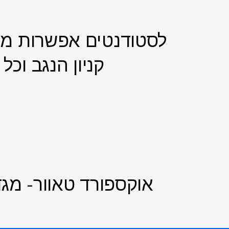
לסטודנטים אפשרות מג
קניון הנגב וכ
אוקס
פורד טאוור- מג