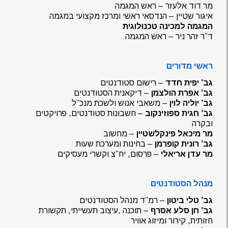
מר דוד אלעזר – ראש המגמה
איגור שטיין – הנדסאי ראשי ומרכז מקצועי במגמה
המגמה למכינה טכנולוגית
ד”ר זהר ניר – ראש המגמה
ראשי מדורים
גב’ יפית חדד
– רישום סטודנטים
גב’ אפרת הולצמן
– דיקאנית הסטודנטים
גב’ יוליה לוין
– משאבי אנוש ולשכת מנכ”ל
גב’ חגית ספוזינקוב
– חשבונות סטודנטים, פרויקטים
ובקרה
מר מיכאל פינקלשטיין
– מחשוב
גב’ רונית קופרמן
– בחינות ומערכת שעות
מר עדן אריאלי
– פרסום, יח”צ וקשרי מעסיקים
מנהל הסטודנטים
גב’ טלי ביטון
– רמ”ד מנהל הסטודנטים
גב’ חן סלע אסרף
– תוכנה ,עיצוב תעשייתי, תקשורת
חזותית, קירור ומיזוג אוויר