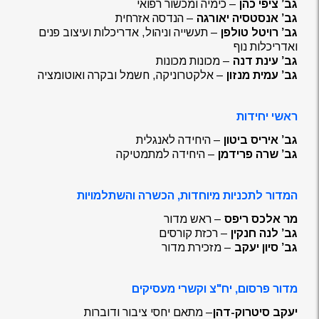
גב’ ציפי כהן
– כימיה ומכשור רפואי
גב’ אנסטסיה יאורגה
– הנדסה אזרחית
גב’ רויטל טולפן
– תעשייה וניהול, אדריכלות ועיצוב פנים
ואדריכלות נוף
גב’ עינת דנה
– מכונות מכונות
גב’ עמית מנזון
– אלקטרוניקה, חשמל ובקרה ואוטומציה
ראשי יחידות
גב’ איריס ביטון
– היחידה לאנגלית
גב’ שרה פרידמן
– היחידה למתמטיקה
המדור לתכניות מיוחדות, הכשרה והשתלמויות
מר אלכס ריפס
– ראש מדור
גב’ לנה חנקין
– רכזת קורסים
גב’ סיון יעקב
– מזכירת מדור
מדור פרסום, יח"צ וקשרי מעסיקים
יעקב סיטרוק-דהן
– מתאם יחסי ציבור ודוברות