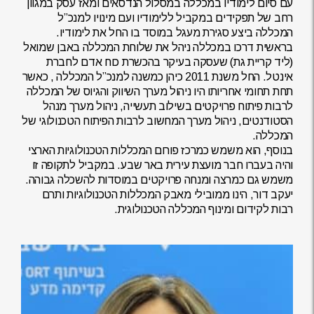
עם סיום לימודיו במכללה במסלול הנדסאים ומאז עסק במגוון
רחב של תפקידים במקביל ללימודיו ועם מינויו למנכ”ל
המכללה ביצע סגירת מעגל במוסד בו החל את לימודיו.
בראשית דרכו במכללה ניהל את שלוחת המכללה באבן שמואל
(ליד קריית גת) שעסקה בעיקר בהכשרת כוח אדם לחברת
אינטל. החל משנת 2011 כיהן כמשנה למנכ”ל המכללה , כאשר
תחת תחומי אחריותו היו ניהול מערך השיווק והגיוס של המכללה
לרבות פיתוח פרויקטים בשילוב תעשייה, ניהול מערך מנהל
הסטודנטים, ניהול מערך המחשוב לרבות הפיתוח הטכנולוגי של
המכללה.
בנוסף, הוא משמש כמרכז פורום המכללות הטכנולוגיות הארצי
והיה בעברו חבר מועצת עירית באר שבע. במקביל לתקופה זו
משמש גם כמרצה ומנחה פרויקטים במוסדות להשכלה גבוהה.
יעקב דור, הינו ממובילי מאבק המכללות הטכנולוגיות ותרם
רבות לקידום ומינוף המכללה הטכנולוגית.