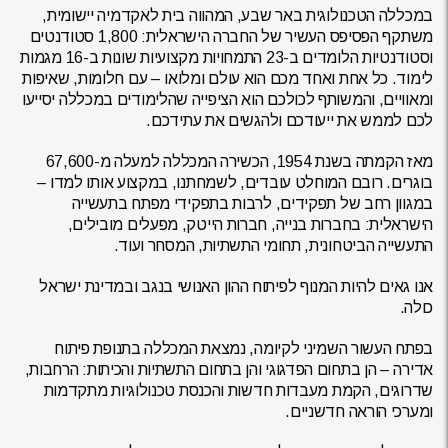
במכללה הטכנולוגית באר שבע, המהווה בית לאקדמיה יישומית,
משתקף הפסיפס העשיר של החברה הישראלית: 1,800 סטודנטים
וסטודנטיות הלומדים ב-23 התמחויות מקצועיות שונות ב-16 מגמות
לימוד. כל אחת ואחד מכם הוא עולם ומלואו – עם חלומות, שאיפות
ומאוויים, והמשותף לכולכם הוא הציפייה שהלימודים במכללה יסייעו
לכם לממש את ייעודכם ולהגשים את עתידכם.
מאז הקמתה בשנת 1954, הכשירה המכללה למעלה מ-67,600
בוגרים. רובם המוחלט עובדים, לשמחתנו, במקצוע אותו למדו –
במגוון רחב של תפקידים, לרבות בתפקידי מפתח בתעשייה
הישראלית: בחברות בנייה, חברות הייטק, מפעלים מובילים,
התעשייה הביטחונית, תחומי התשתיות, המסחר ועוד.
אנו גאים להיות המנוף לפיתוח ההון האנושי בנגב ובמדינת ישראל
כולה.
בפתח העשור השמיני לקיומה, נמצאת המכללה בתנופת פיתוח
אדירה – הן בתחום הפדגוגי והן בתחום התשתיות והכיתות: הרחבות,
שדרוגים, הקמת מעבדות חדשות והכנסת טכנולוגיות מתקדמות
ומערכי הוראה חדשניים.