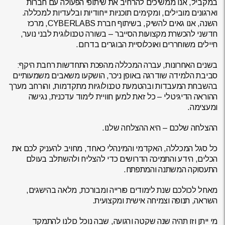
במקביל, אנו ממשיכים להרחיב את שיתופי הפעולה עם חברות
וארגונים מובילים, ומקימים תוכניות ייחודיות ובלעדיות למכללה.
השנה, אנו גאים להשיק, בשיתוף חברת CYBERLABS, מרכז
חדשני להכשרת מקצועות הסייבר – בשורה טכנולוגית לבני נוער,
חיילים משוחררים ואוכלוסיית הבוגרים בדרום.
בשנים האחרונות, עברה המכללה מהפכת התחדשות רחבת היקף:
סביבת הלמידה שודרגה באופן ניכר, הושקעו משאבים משמעותיים
בהשבחת המעבדות ובהטמעת טכנולוגיות מתקדמות, והורחב מערך
ההוראה הדיגיטלי – כל זאת למען חוויית לימוד עדכנית, נגישה
ומעצימה.
ההצלחה שלכם – היא ההצלחה שלנו.
כל סגל המכללה, האקדמי והמינהלי כאחד, מחויב להעניק לכם את
הכלים, הידע והתמיכה הדרושים כדי להצליח ולהשתלב בעולם
התעסוקה המשתנה והמתפתח.
מאחל לכולכם שנת לימודים פורייה ומבורכת, מלאה בהישגים,
השראה, תנופה וצמיחה אישית ומקצועית.
מי ייתן וזו תהיה שנה שקטה ורגועה, שבה נוכל כולנו להתמקד