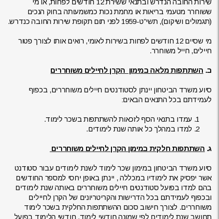
שירות החובה הנדרש ובתנאי ששירת 12 חודשים לפחות, או מי
ששוחרר מטעמי בריאות או מחמת נכות כמשמעותה בחוק הנכים
(תגמולים ושיקום), תשי”ט-1959 לפני תום תקופת שירות החובה כנדרש.
מי שסיים 12 חודשים לפחות בשירות לאומי, רואים אותו לצורך פטור
חיילים, חייל משוחרר.
ב.
השתתפות מלאה במימון הקרן לחיילים משוחררים
סיוע משרד הביטחון יינתן לסטודנטים חיילים משוחררים, בכפוף
לעמידתם בכל התנאים הבאים:
עמדו בתנאי הסף לזכאות להשתתפות בשכר לימוד.
למדו במהלך כל אותה שנת לימודים.
ג.
השתתפות חלקית במימון הקרן לחיילים משוחררים
סיוע משרד הביטחון במימון שכר לימוד לשנת לימודים עבור סטודנט
אשר יפסיק את לימודיו במכללה , יינתן באופן יחסי למספר החודשים
בהם למדו בפועל סטודנטים חיילים משוחררים באותה שנת לימודים
ובכפוף לעמידתם בכל הדרישות והקריטריונים של הקרן לחיילים
משוחררים. לצורך חישוב סכום ההשתתפות החלקית בשכר לימוד
תחושב שנת לימודים לפי שמונה חודשי לימוד. חודשי הלימוד בפועל