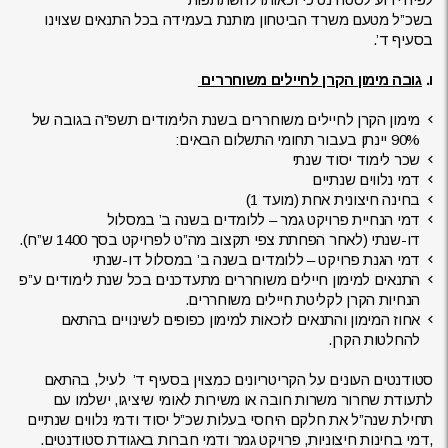
בשכ”ל מטעם משרד הביטחון מותנת בעמידה בכל התנאים שצוינו
בסעיף ד’.
ו.
גובה מימון הקרן לחיילים משוחררים
מימון הקרן לחיילים משוחררים בשנת הלימודים תשפ”ה בגובה של
90% יינתן בעבור תחומי התשלום הבאים:
שכר לימוד יסוד שנתי
דמי נלווים שנתיים
בחינה חיצונית אחת (מועד 1)
דמי הנחיית פרויקט גמר – ללומדים בשנה ב’ במסלול
דו-שנתי (לאחר הפחתת צפי תקצוב מה”ט לפרויקט בסך 1400 ש”ח).
דמי הגנת פרויקט – ללומדים בשנה ב’ במסלול דו-שנתי
התנאים למימון חיילים משוחררים מתעדכנים בכל שנת לימודים ע”פ
הנחיות הקרן לקליטת חיילים משוחררים.
אחוז המימון והתנאים לזכאות למימון כפופים לשינויים בהתאם
להחלטות הקרן.
סטודנטים העונים על הקריטריונים כמצוין בסעיף ד’ לעיל, בהתאם
לתעודת שחרור משרות חובה או משירות לאומי שיציגו, ישלמו עם
תחילת שנה”ל את חלקם היחסי בעלות שכ”ל יסוד ודמי נלווים שנתיים
,דמי בחינות חיצוניות, פרויקט גמר ודמי חברות באגודת סטודנטים.