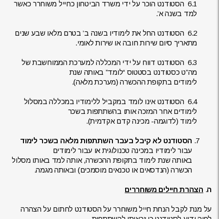
6.1 הסטודנט הוכר על ידי משרד הביטחון כחייל משוחרר כאשר
למד בשנה א’.
6.2 הסטודנט החל את לימודיו בשנה ב’ בטרם מלאו שבע שנים
מתאריך סיום שירות חובה או שירות לאומי.
6.3 הסטודנט דווח על ידי המכללה למערכת הממוחשבת של
מה”ט כסטודנט בסטטוס “לומד” באותה שנת
לימודים בתקופת ההכשרה (מערכת מלאה).
6.4 הסטודנט אינו לומד במקביל ללימודיו במכללה במסלול
לימודים אחר המזכה אותו בהשתתפות בשכר
לימוד (לדוגמה- מכינה קדם אקדמית).
הסטודנט לא קיבל בעבר השתתפות מלאה בשכר לימוד
עבור לימודיו במכינה טכנולוגית או עבור לימודים
באותה שנת לימוד בתקופת ההכשרה, אותה למד באותו מסלול
הכשרה (הנדסאים או טכנאים מוסמכים) ובאותה מגמה.
ה
.
הצהרת חיילים משוחררים
על מנת לקבל הנחת חייל משוחרר על הסטודנט לחתום על הצהרה
לפיה ידוע לסטודנט כי זכאותו להשתתפות