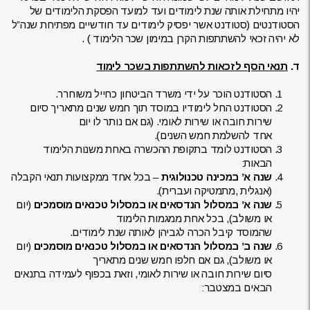
יהיו מתחילת אותה שנת לימודים ועד למועד הפסקת הלימודים של
הסטודנטים (סטודנט אשר יפסיק לימודים עד חודשיים מפתיחת שנה”ל
לא יהיה זכאי להשתתפות הקרן במימון שכר הלימוד ) .
ד.
תנאי הסף לזכאות להשתתפות בשכר לימוד
הסטודנט הוכר על ידי משרד הביטחון כחייל משוחרר.
הסטודנט החל לימודיו במוסד תוך חמש שנים מתאריך סיום
שירות חובה או שירות לאומי. (גם אם נותר לו יום
אחד להשלמת חמש השנים).
הסטודנט לומד בתקופת ההכשרה באחת משנות הלימוד
הבאות:
שנה א’ במכינה טכנולוגית
– בכל אחד ממקצועות תנאי הקבלה
(אנגלית ,מתמטיקה ועברית).
שנה א’ במסלול הנדסאים
או במסלול טכנאים מוסמכים
(יום
או משולב), בכל אחת ממגמות הלימוד
שהמוסד קיבל הכרה לגביהן לאותה שנת לימודים.
שנה ב’
במסלול הנדסאים
או במסלול טכנאים מוסמכים
(יום
או משולב), גם אם חלפו חמש שנים מתאריך
סיום שירות חובה או שירות לאומי, וזאת בכפוף לעמידה בתנאים
הבאים במצטבר: