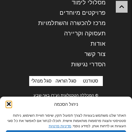
מסלולי לימוד
פרויקטים מיוחדים
מרכז להכשרה והשתלמויות
תעסוקה וקריירה
אודות
צור קשר
הסדרי נגישות
סטודנט
סגל הוראה
סגל מנהלי
© המכללה הטכנולוגית (ע”ר) באר-שבע
ניהול הסכמה
האתר שלנו משתמש בעוגיות לצורך תפעול תקין, שיפור חוויית השימוש, ניתוח
סטטיסטי והצגת פרסומות מותאמות אישית. תוכלו לבחור אם לאפשר את כל סוגי
בניית אתרים
העוגיות או לדחות אותן. למידע נוסף:
מדיניות פרטיות